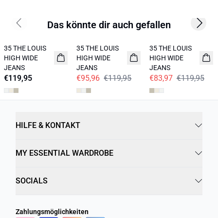
Das könnte dir auch gefallen
Previous slide
Next s
-20%
-30%
35 THE LOUIS
35 THE LOUIS
35 THE LOUIS
HIGH WIDE
HIGH WIDE
HIGH WIDE
JEANS
JEANS
JEANS
€119,95
€95,96
€119,95
€83,97
€119,95
HILFE & KONTAKT
MY ESSENTIAL WARDROBE
SOCIALS
Zahlungsmöglichkeiten