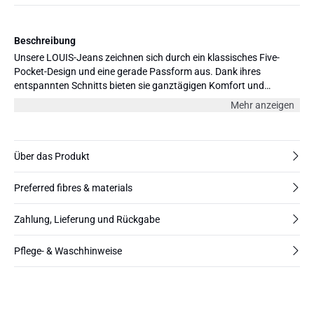
Beschreibung
Unsere LOUIS-Jeans zeichnen sich durch ein klassisches Five-
Pocket-Design und eine gerade Passform aus. Dank ihres
entspannten Schnitts bieten sie ganztägigen Komfort und
vielseitigen Stil, perfekt für legere oder gehobene Looks. Aus BCI-
Mehr anzeigen
Baumwolle gefertigt, besitzen die Jeans den Charme eines
Vintage-Stücks mit einem Hauch Stretch für zusätzlichen
Komfort. Erhältlich in verschiedenen Farben und drei Längen: 30",
32" und 34".
Über das Produkt
Preferred fibres & materials
Zahlung, Lieferung und Rückgabe
Pflege- & Waschhinweise