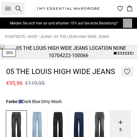
Suche
War
Melden Sie sich hier
an und erhalten 10% auf die erste Bestellung*
STARTSEITE
SHOP
JEANS
05 THE LOUIS HIGH WIDE JEANS
-20%
05 THE LOUIS HIGH WIDE JEANS
€95,96
€119,95
Farbe:
Dark Blue Dirty Wash
5