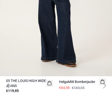
-50%
05 THE LOUIS HIGH WIDE
NEUHEITEN
HelgaMW Bomberjacke
JEANS
€84,98
€169,95
Previous slide
Next 
€119,95