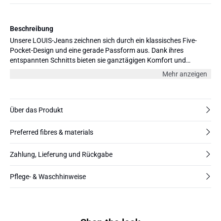
Beschreibung
Unsere LOUIS-Jeans zeichnen sich durch ein klassisches Five-
Pocket-Design und eine gerade Passform aus. Dank ihres
entspannten Schnitts bieten sie ganztägigen Komfort und
vielseitigen Stil, perfekt für legere oder gehobene Looks. Aus BCI-
Mehr anzeigen
Baumwolle gefertigt, besitzen die Jeans den Charme eines
Vintage-Stücks mit einem Hauch Stretch für zusätzlichen
Komfort. Erhältlich in verschiedenen Farben und drei Längen: 30",
32" und 34".
Über das Produkt
Preferred fibres & materials
Zahlung, Lieferung und Rückgabe
Pflege- & Waschhinweise