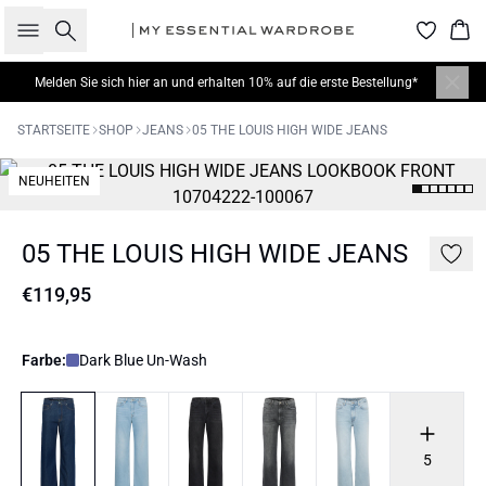
Suche
War
Melden Sie sich hier
an und erhalten 10% auf die erste Bestellung*
STARTSEITE
SHOP
JEANS
05 THE LOUIS HIGH WIDE JEANS
NEUHEITEN
05 THE LOUIS HIGH WIDE JEANS
€119,95
Farbe:
Dark Blue Un-Wash
5