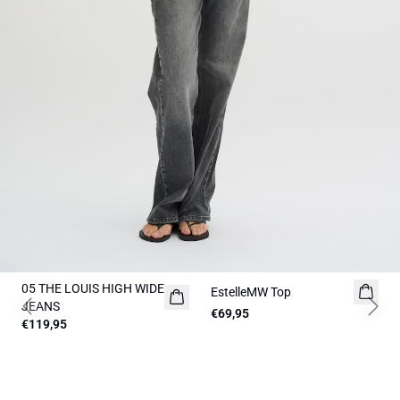
05 THE LOUIS HIGH WIDE
NEUHEITEN
EstelleMW Top
JEANS
€69,95
Previous slide
Next 
€119,95