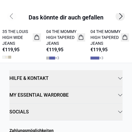
Das könnte dir auch gefallen
Previous slide
Next s
35 THE LOUIS
04 THE MOMMY
04 THE MOMMY
NEUHEITEN
NEUHEITEN
HIGH WIDE
HIGH TAPERED
HIGH TAPERED
JEANS
JEANS
JEANS
€119,95
€119,95
€119,95
+
3
+
3
HILFE & KONTAKT
MY ESSENTIAL WARDROBE
SOCIALS
Zahlungsmöglichkeiten