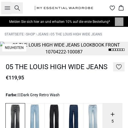
Suche
War
Melden Sie sich hier
an und erhalten 10% auf die erste Bestellung*
STARTSEITE
SHOP
JEANS
05 THE LOUIS HIGH WIDE JEANS
NEUHEITEN
05 THE LOUIS HIGH WIDE JEANS
€119,95
Farbe:
Dark Grey Retro Wash
5