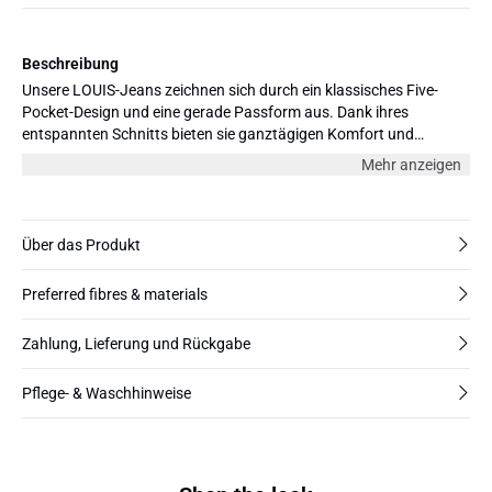
Beschreibung
Unsere LOUIS-Jeans zeichnen sich durch ein klassisches Five-
Pocket-Design und eine gerade Passform aus. Dank ihres
entspannten Schnitts bieten sie ganztägigen Komfort und
vielseitigen Stil, perfekt für legere oder gehobene Looks. Aus BCI-
Mehr anzeigen
Baumwolle gefertigt, besitzen die Jeans den Charme eines
Vintage-Stücks mit einem Hauch Stretch für zusätzlichen
Komfort. Erhältlich in verschiedenen Farben und drei Längen: 30",
32" und 34".
Über das Produkt
Preferred fibres & materials
Zahlung, Lieferung und Rückgabe
Pflege- & Waschhinweise