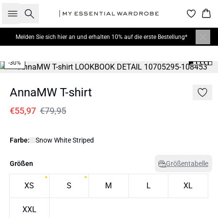
Suche
War
Melden Sie sich hier
an und erhalten 10% auf die erste Bestellung*
-30%
AnnaMW T-shirt
€55,97
€79,95
Farbe:
Snow White Striped
Größen
Größentabelle
XS
S
M
L
XL
XXL