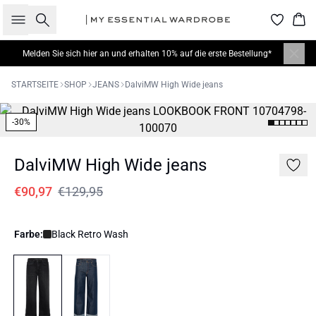
Suche
War
Melden Sie sich hier
an und erhalten 10% auf die erste Bestellung*
STARTSEITE
SHOP
JEANS
DalviMW High Wide jeans
-30%
DalviMW High Wide jeans
€90,97
€129,95
Farbe:
Black Retro Wash