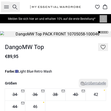
Suche
War
Melden Sie sich hier
an und erhalten 10% auf die erste Bestellung*
DangoMW Top
€89,95
Farbe:
Light Blue Retro Wash
Größen
Größentabelle
34
36
38
40
42
44
46