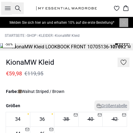
Suche
War
Melden Sie sich hier
an und erhalten 10% auf die erste Bestellung*
STARTSEITE
SHOP
KLEIDER
KionaMW Kleid
-50%
175 cm • M
KionaMW Kleid
€59,98
€119,95
Farbe:
Walnut Striped / Brown
Größen
Größentabelle
34
36
38
40
42