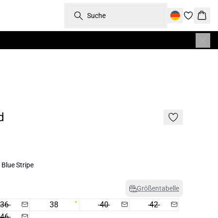
Suche
Ware
d
Blue Stripe
Größentabelle
36
38
40
42
46