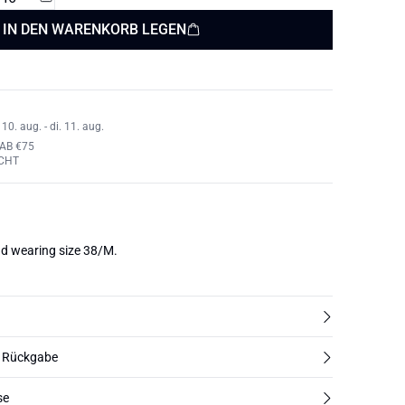
IN DEN WARENKORB LEGEN
0. aug. - di. 11. aug.
AB €75
CHT
d wearing size 38/M.
d Rückgabe
se