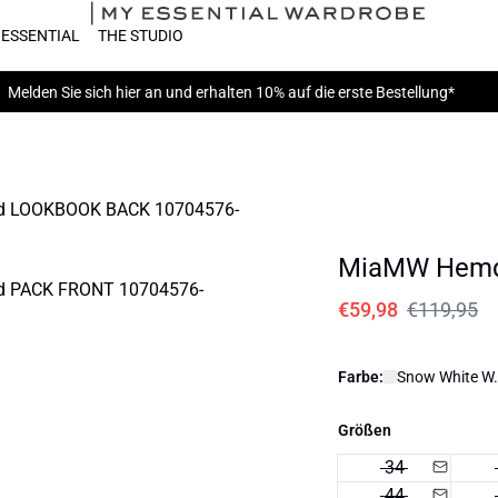
 ESSENTIAL
THE STUDIO
Melden Sie sich hier
an und erhalten 10% auf die erste Bestellung*
MiaMW Hem
€59,98
€119,95
Farbe:
Snow White W. 
Größen
34
44