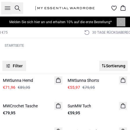
Suche
War
Melden Sie sich hier
an und erhalten 10% auf die erste Bestellung*
30 TAGE RÜCKGABERECHT
STARTSEITE
Filter
Sortierung
-20%
-30%
MWSunna Hemd
MWSunna Shorts
€71,96
€89,95
€55,97
€79,95
MWCrochet Tasche
NEUHEITEN
SunMW Tuch
€79,95
€59,95
-40%