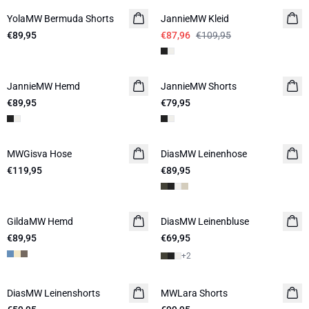
YolaMW Bermuda Shorts
JannieMW Kleid
€89,95
€87,96
€109,95
JannieMW Hemd
LEINEN
JannieMW Shorts
LEINEN
€89,95
€79,95
MWGisva Hose
DiasMW Leinenhose
LEINEN
€119,95
€89,95
GildaMW Hemd
DiasMW Leinenbluse
LEINEN
€89,95
€69,95
+
2
DiasMW Leinenshorts
LEINEN
MWLara Shorts