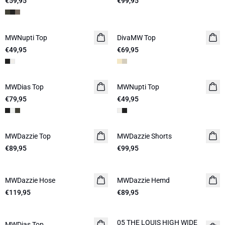
€59,95
€99,95
MWNupti Top
DivaMW Top
€49,95
€69,95
MWDias Top
LEINEN
MWNupti Top
€79,95
€49,95
MWDazzie Top
MWDazzie Shorts
€89,95
€99,95
MWDazzie Hose
MWDazzie Hemd
€119,95
€89,95
05 THE LOUIS HIGH WIDE
MWDias Top
LEINEN
NEUHEITEN