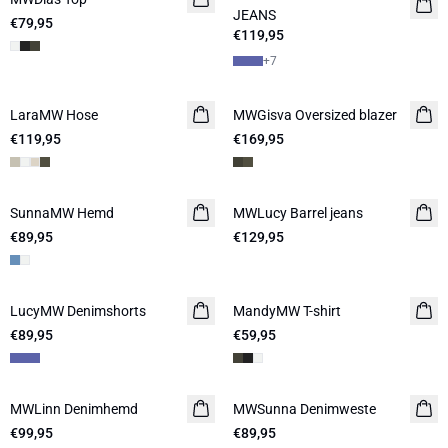
JEANS
€79,95
€119,95
+
7
LaraMW Hose
MWGisva Oversized blazer
€119,95
€169,95
SunnaMW Hemd
MWLucy Barrel jeans
NEUHEITEN
€89,95
€129,95
LucyMW Denimshorts
MandyMW T-shirt
€89,95
€59,95
MWLinn Denimhemd
MWSunna Denimweste
€99,95
€89,95