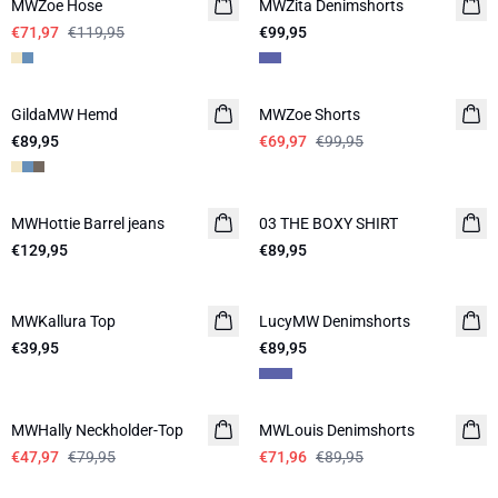
MWZoe Hose
MWZita Denimshorts
€71,97
€119,95
€99,95
-30%
GildaMW Hemd
MWZoe Shorts
€89,95
€69,97
€99,95
MWHottie Barrel jeans
NEUHEITEN
03 THE BOXY SHIRT
NEUHEITEN
€129,95
€89,95
MWKallura Top
LucyMW Denimshorts
€39,95
€89,95
-40%
-20%
MWHally Neckholder-Top
MWLouis Denimshorts
€47,97
€79,95
€71,96
€89,95
-20%