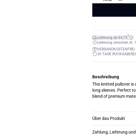
*
Lieferung ab €4,75
Lieferung zwischen di. 1
VERSANDKOSTENFREI 
30 TAGE RÜCKGABERE
Beschreibung
This knitted pullover is
long sleeves. Perfect to
blend of premium materi
Über das Produkt
Zahlung, Lieferung un