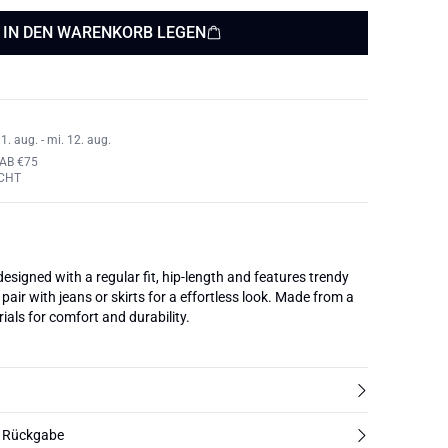
IN DEN WARENKORB LEGEN
1. aug. - mi. 12. aug.
AB €75
CHT
 designed with a regular fit, hip-length and features trendy
 pair with jeans or skirts for a effortless look. Made from a
als for comfort and durability.
d Rückgabe