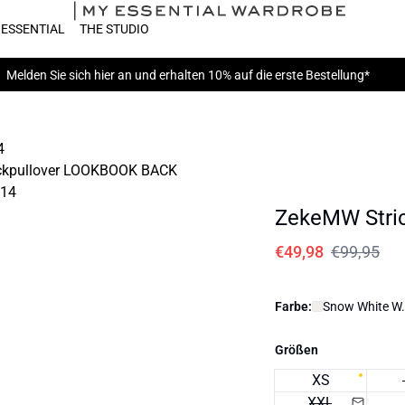
 ESSENTIAL
THE STUDIO
Melden Sie sich hier
an und erhalten 10% auf die erste Bestellung*
ZekeMW Stric
€49,98
€99,95
Farbe:
Snow White W. 
Größen
XS
XXL