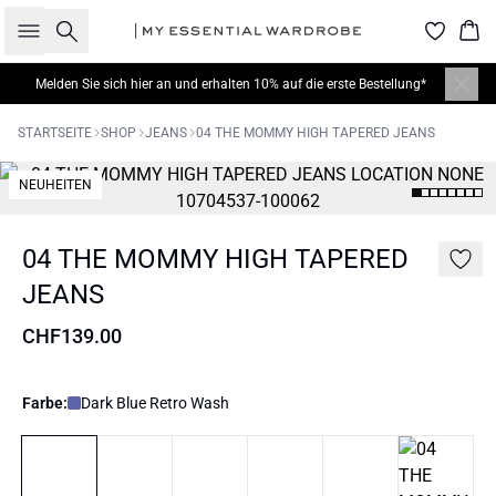
Suche
War
Melden Sie sich hier
an und erhalten 10% auf die erste Bestellung*
STARTSEITE
SHOP
JEANS
04 THE MOMMY HIGH TAPERED JEANS
NEUHEITEN
04 THE MOMMY HIGH TAPERED
JEANS
CHF139.00
Farbe:
Dark Blue Retro Wash