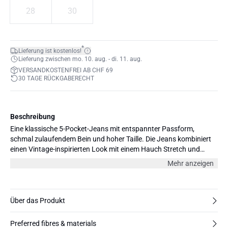
28
30
*
Lieferung ist kostenlos!
Lieferung zwischen mo. 10. aug. - di. 11. aug.
VERSANDKOSTENFREI AB CHF 69
30 TAGE RÜCKGABERECHT
Beschreibung
Eine klassische 5-Pocket-Jeans mit entspannter Passform,
schmal zulaufendem Bein und hoher Taille. Die Jeans kombiniert
einen Vintage-inspirierten Look mit einem Hauch Stretch und
sorgt so für einen komfortablen, zeitlosen und mühelosen Stil.
Mehr anzeigen
Unser Model trägt die Cropped-Länge 28" und Größe 26 in der
Taille.
Über das Produkt
Preferred fibres & materials