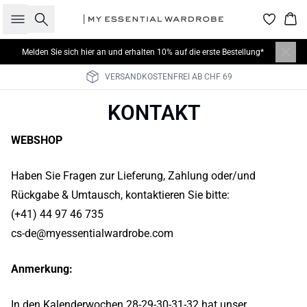
Suche
War
Melden Sie sich hier
an und erhalten 10% auf die erste Bestellung*
VERSANDKOSTENFREI AB CHF 69
KONTAKT
WEBSHOP
Haben Sie Fragen zur Lieferung, Zahlung oder/und
Rückgabe & Umtausch, kontaktieren Sie bitte:
(+41) 44 97 46 735
cs-de@myessentialwardrobe.com
Anmerkung:
In den Kalenderwochen 28-29-30-31-32 hat unser