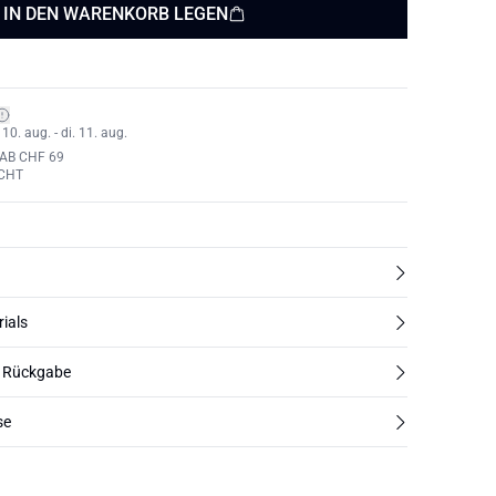
IN DEN WARENKORB LEGEN
0. aug. - di. 11. aug.
AB CHF 69
CHT
rials
d Rückgabe
se