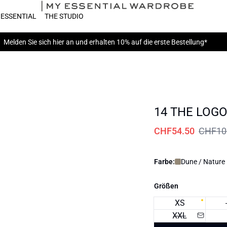
 ESSENTIAL
THE STUDIO
Melden Sie sich hier
an und erhalten 10% auf die erste Bestellung*
14 THE LOG
CHF54.50
CHF10
Farbe:
Dune / Nature
Größen
XS
XXL