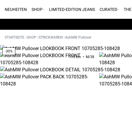
NEUHEITEN
SHOP
LIMITED-EDITION JEANS
CURATED
THE
STARTSEITE
SHOP
STRICKWAREN
AshMW Pullover
-30%
175 cm • M/38