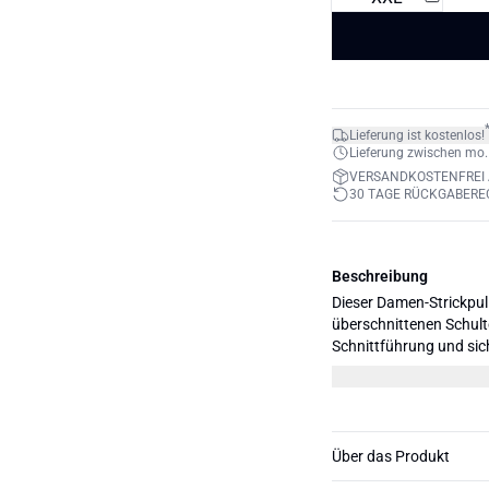
Lieferung ist kostenlos!
Lieferung zwischen mo. 1
VERSANDKOSTENFREI 
30 TAGE RÜCKGABERE
Beschreibung
Dieser Damen-Strickpul
überschnittenen Schult
Schnittführung und si
Optik im Alltag.
Über das Produkt