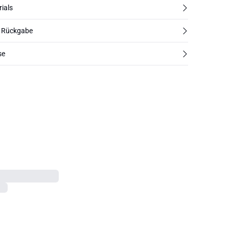
rials
d Rückgabe
se