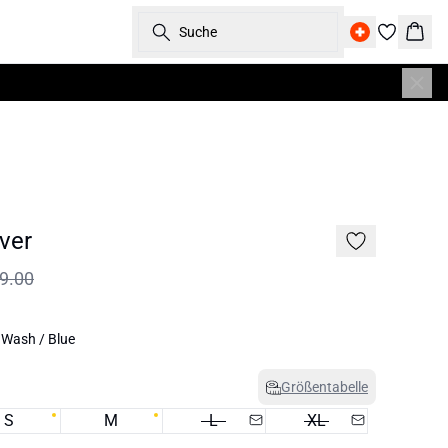
Suche
Ware
ver
9.00
 Wash / Blue
Größentabelle
S
M
L
XL