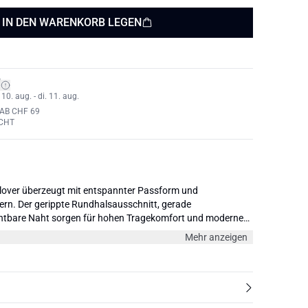
IN DEN WARENKORB LEGEN
*
0. aug. - di. 11. aug.
AB CHF 69
CHT
lover überzeugt mit entspannter Passform und
ern. Der gerippte Rundhalsausschnitt, gerade
chtbare Naht sorgen für hohen Tragekomfort und moderne
Mehr anzeigen