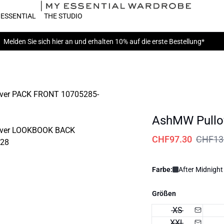
 ESSENTIAL
THE STUDIO
Melden Sie sich hier
an und erhalten 10% auf die erste Bestellung*
AshMW Pullo
CHF97.30
CHF13
Farbe:
After Midnight
Größen
XS
XXL