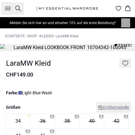
Suche
War
Melden Sie sich hier
an und erhalten 10% auf die erste Bestellung*
STARTSEITE
SHOP
KLEIDER
LaraMW Kleid
LaraMW Kleid
CHF149.00
Farbe:
Light Blue Wash
Größen
Größentabelle
34
36
38
40
42