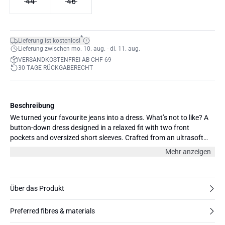
44
46
*
Lieferung ist kostenlos!
Lieferung zwischen mo. 10. aug. - di. 11. aug.
VERSANDKOSTENFREI AB CHF 69
30 TAGE RÜCKGABERECHT
Beschreibung
We turned your favourite jeans into a dress. What’s not to like? A
button-down dress designed in a relaxed fit with two front
pockets and oversized short sleeves. Crafted from an ultrasoft
denim fabric in 98% BCI cotton and 2% elastane and it’s super
Mehr anzeigen
comfortable. Shop it now and love it forever. Seperate belt
included.
Über das Produkt
Preferred fibres & materials