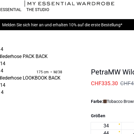
 ESSENTIAL
THE STUDIO
Melden Sie sich hier
an und erhalten 10% auf die erste Bestellung*
PetraMW Wil
175 cm • M/38
CHF335.30
CHF4
Farbe:
Tobacco Brow
Größen
34
44