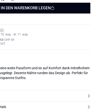
IN DEN WARENKORB LEGEN
*
0. aug. - di. 11. aug.
AB CHF 69
CHT
 eine weite Passform und ist auf Komfort dank mittelhohem
gelegt. Dezente Nähte runden das Design ab. Perfekt für
ntspannte Outfits.
rials