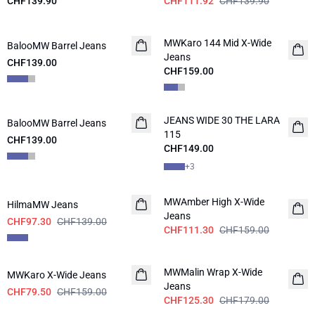
CHF139.90
CHF111.92
CHF139.90
MWKaro 144 Mid X-Wide
BalooMW Barrel Jeans
NEUHEITEN
NEUHEITEN
Jeans
CHF139.00
CHF159.00
JEANS WIDE 30 THE LARA
BalooMW Barrel Jeans
NEUHEITEN
115
CHF139.00
CHF149.00
+
3
-30%
-30%
MWAmber High X-Wide
HilmaMW Jeans
Jeans
CHF97.30
CHF139.00
CHF111.30
CHF159.00
-50%
-30%
MWMalin Wrap X-Wide
MWKaro X-Wide Jeans
Jeans
CHF79.50
CHF159.00
CHF125.30
CHF179.00