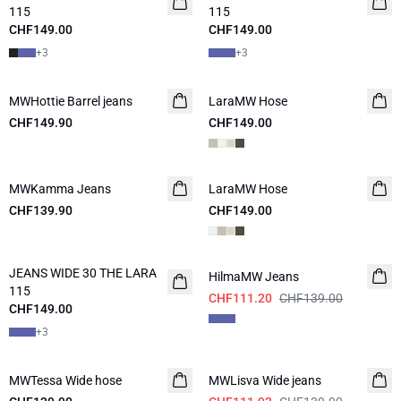
115
115
CHF149.00
CHF149.00
+
3
+
3
MWHottie Barrel jeans
NEUHEITEN
LaraMW Hose
CHF149.90
CHF149.00
MWKamma Jeans
LaraMW Hose
CHF139.90
CHF149.00
-20%
JEANS WIDE 30 THE LARA
NEUHEITEN
HilmaMW Jeans
115
CHF111.20
CHF139.00
CHF149.00
+
3
-20%
MWTessa Wide hose
MWLisva Wide jeans