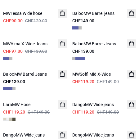
-30%
MWTessa Wide hose
BalooMW Barrel jeans
NEUHEITEN
CHF90.30
CHF129.00
CHF149.00
-30%
MWAlma X-Wide Jeans
BalooMW Barrel Jeans
CHF97.30
CHF139.00
CHF139.00
-20%
BalooMW Barrel Jeans
NEUHEITEN
MWSoffi Mid X-Wide
CHF139.00
CHF119.20
CHF149.00
-20%
-20%
LaraMW Hose
DangoMW Wide jeans
CHF119.20
CHF149.00
CHF119.20
CHF149.00
DangoMW Wide jeans
DangoMW Wide jeans