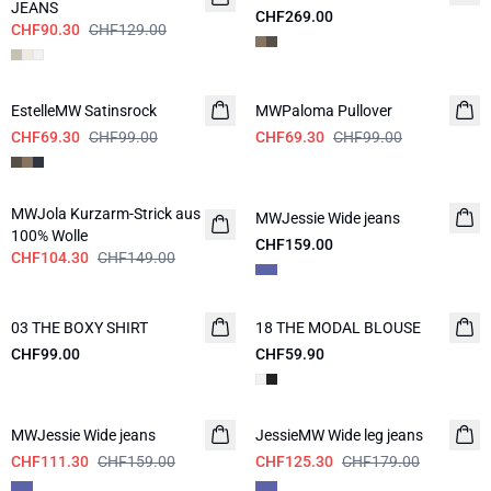
JEANS
CHF269.00
CHF90.30
CHF129.00
-30%
-30%
EstelleMW Satinsrock
MWPaloma Pullover
CHF69.30
CHF99.00
CHF69.30
CHF99.00
-30%
MWJola Kurzarm-Strick aus
MWJessie Wide jeans
100% Wolle
CHF159.00
CHF104.30
CHF149.00
03 THE BOXY SHIRT
NEUHEITEN
18 THE MODAL BLOUSE
NEUHEITEN
CHF99.00
CHF59.90
-30%
-30%
MWJessie Wide jeans
JessieMW Wide leg jeans
CHF111.30
CHF159.00
CHF125.30
CHF179.00