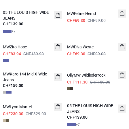
-30%
05 THE LOUIS HIGH WIDE
NEUHEITEN
MWFeline Hemd
JEANS
CHF69.30
CHF99.00
CHF139.00
+
7
-40%
-30%
MWZito Hose
MWDiva Weste
CHF83.94
CHF139.90
CHF69.30
CHF99.00
-30%
MWKaro 144 Mid X-Wide
NEUHEITEN
OllyMW Wildlederrock
Jeans
CHF111.30
CHF159.00
CHF159.00
-30%
05 THE LOUIS HIGH WIDE
MWLyon Mantel
NEUHEITEN
JEANS
CHF230.30
CHF329.00
CHF139.00
+
7