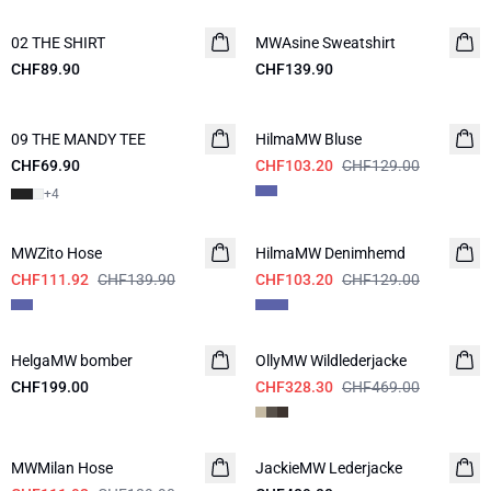
02 THE SHIRT
NEUHEITEN
MWAsine Sweatshirt
NEUHEITEN
CHF89.90
CHF139.90
-20%
09 THE MANDY TEE
NEUHEITEN
HilmaMW Bluse
CHF69.90
CHF103.20
CHF129.00
+
4
-20%
-20%
MWZito Hose
HilmaMW Denimhemd
CHF111.92
CHF139.90
CHF103.20
CHF129.00
-30%
HelgaMW bomber
NEUHEITEN
OllyMW Wildlederjacke
CHF199.00
CHF328.30
CHF469.00
-20%
MWMilan Hose
JackieMW Lederjacke
NEUHEITEN