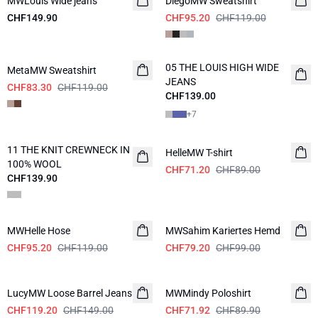
MWLouis Wide jeans
DiegoMW Sweatshirt
CHF149.90
CHF95.20
CHF119.00
-30%
05 THE LOUIS HIGH WIDE
MetaMW Sweatshirt
NEUHEITEN
JEANS
CHF83.30
CHF119.00
CHF139.00
+
7
-20%
11 THE KNIT CREWNECK IN
NEUHEITEN
HelleMW T-shirt
100% WOOL
CHF71.20
CHF89.00
CHF139.90
-20%
-20%
MWHelle Hose
MWSahim Kariertes Hemd
CHF95.20
CHF119.00
CHF79.20
CHF99.00
-20%
-20%
LucyMW Loose Barrel Jeans
MWMindy Poloshirt
CHF119.20
CHF149.00
CHF71.92
CHF89.90