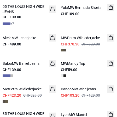
05 THE LOUIS HIGH WIDE
NEUHEITEN
YolaMW Bermuda Shorts
JEANS
CHF109.00
CHF139.00
+
7
-30%
AkelaMW Lederjacke
NEUHEITEN
MWPetra Wildlederjacke
CHF489.00
CHF370.30
CHF529.00
BalooMW Barrel Jeans
NEUHEITEN
MWMandy Top
CHF139.00
CHF59.00
-20%
-20%
MWPetra Wildlederjacke
DangoMW Wide jeans
CHF423.20
CHF529.00
CHF103.20
CHF129.00
-30%
35 THE LOUIS HIGH WIDE
LyonMW Mantel
NEUHEITEN