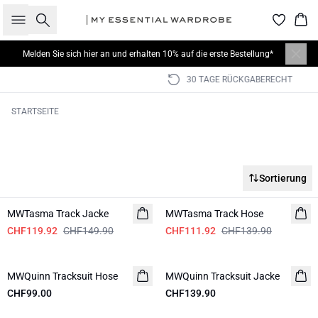
Suche
War
Melden Sie sich hier
an und erhalten 10% auf die erste Bestellung*
30 TAGE RÜCKGABERECHT
STARTSEITE
Sortierung
-20%
-20%
MWTasma Track Jacke
MWTasma Track Hose
CHF119.92
CHF149.90
CHF111.92
CHF139.90
MWQuinn Tracksuit Hose
MWQuinn Tracksuit Jacke
CHF99.00
CHF139.90