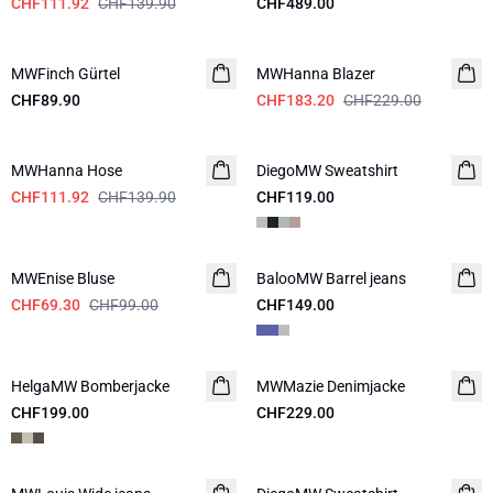
CHF111.92
CHF139.90
CHF489.00
-20%
MWFinch Gürtel
NEUHEITEN
MWHanna Blazer
CHF89.90
CHF183.20
CHF229.00
-20%
MWHanna Hose
DiegoMW Sweatshirt
CHF111.92
CHF139.90
CHF119.00
-30%
MWEnise Bluse
BalooMW Barrel jeans
NEUHEITEN
CHF69.30
CHF99.00
CHF149.00
HelgaMW Bomberjacke
MWMazie Denimjacke
CHF199.00
CHF229.00
-20%