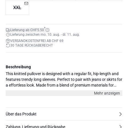
XXL
*
Lieferung ab CHF5.50
Lieferung zwischen mo. 10. aug. - di. 11. aug.
VERSANDKOSTENFREI AB CHF 69
30 TAGE RÜCKGABERECHT
Beschreibung
This knitted pullover is designed with a regular fit, hip-length and
features trendy long sleeves. Perfect to pair with jeans or skirts for
a effortless look. Made from a blend of premium materials for
comfort and durability.
Mehr anzeigen
Über das Produkt
Zahlung, Lieferung und Rückgabe