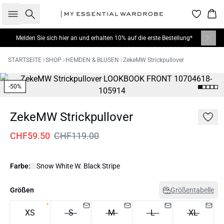
Suche
War
Melden Sie sich hier
an und erhalten 10% auf die erste Bestellung*
STARTSEITE
SHOP
HEMDEN & BLUSEN
ZekeMW Strickpullover
-50%
ZekeMW Strickpullover
CHF59.50
CHF119.00
Farbe:
Snow White W. Black Stripe
Größen
Größentabelle
XS
S
M
L
XL