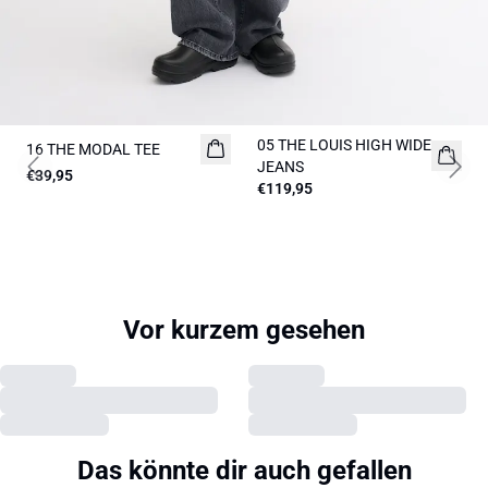
05 THE LOUIS HIGH WIDE
16 THE MODAL TEE
NEUHEITEN
NEUHEITEN
JEANS
€39,95
Previous slide
Next 
€119,95
Vor kurzem gesehen
Das könnte dir auch gefallen