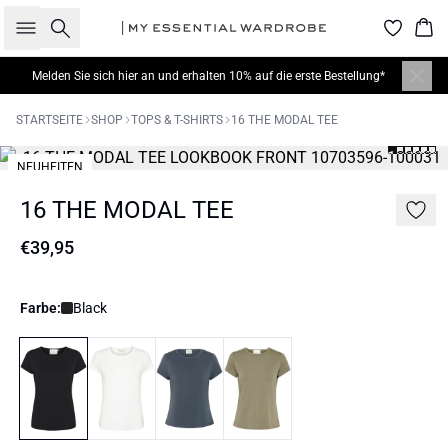
Suche
War
Melden Sie sich hier
an und erhalten 10% auf die erste Bestellung*
STARTSEITE
SHOP
TOPS & T-SHIRTS
16 THE MODAL TEE
NEUHEITEN
16 THE MODAL TEE
€39,95
Farbe:
Black