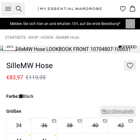
Suche
War
Melden Sie sich hier
an und erhalten 10% auf die erste Bestellung*
STARTSEITE
SHOP
HOSEN
SilleMW Hose
-30%
SilleMW Hose
€83,97
€119,95
Farbe:
Black
Größen
Größentabelle
34
36
38
40
42