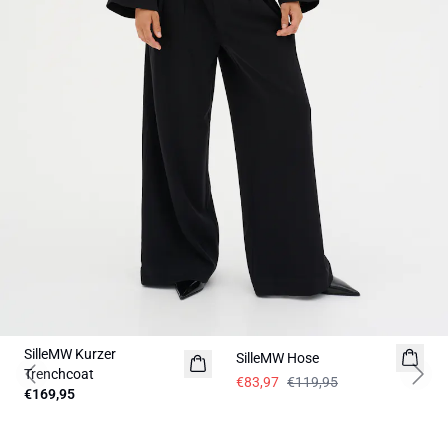
-30%
SilleMW Kurzer
SilleMW Hose
Trenchcoat
€83,97
€119,95
Previous slide
Next 
€169,95