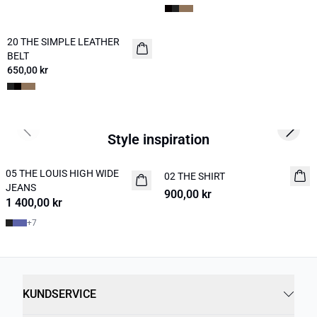
20 THE SIMPLE LEATHER
NYHET
BELT
650,00 kr
Previous slide
Next s
Style inspiration
05 THE LOUIS HIGH WIDE
NYHET
02 THE SHIRT
NYHET
JEANS
900,00 kr
1 400,00 kr
+
7
KUNDSERVICE