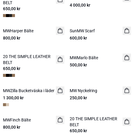
BELT
4 000,00 kr
650,00 kr
MWHarper Bälte
NYHET
SunMW Scarf
800,00 kr
600,00 kr
20 THE SIMPLE LEATHER
NYHET
MWMarlo Bälte
NYHET
BELT
500,00 kr
650,00 kr
MWZilla Bucketväska i läder
NYHET
MW Nyckelring
NYHET
1 300,00 kr
250,00 kr
20 THE SIMPLE LEATHER
MWFinch Bälte
NYHET
NYHET
BELT
800,00 kr
650,00 kr