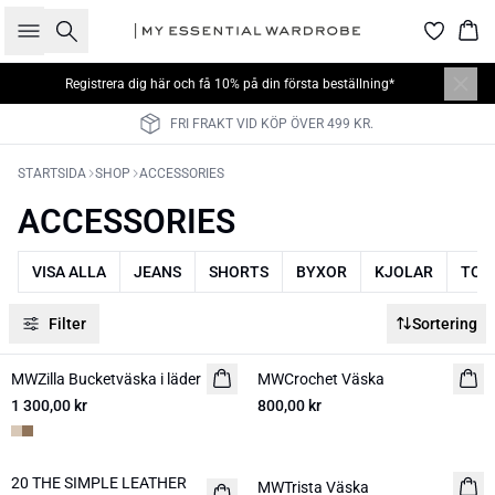
Sök
Kor
Registrera dig här
och få 10% på din första beställning*
FRI FRAKT VID KÖP ÖVER 499 KR.
STARTSIDA
SHOP
ACCESSORIES
ACCESSORIES
VISA ALLA
JEANS
SHORTS
BYXOR
KJOLAR
TOPP
Filter
Sortering
MWZilla Bucketväska i läder
NYHET
MWCrochet Väska
NYHET
1 300,00 kr
800,00 kr
20 THE SIMPLE LEATHER
NYHET
MWTrista Väska
NYHET