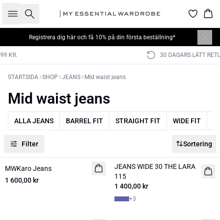
Sök
Kor
Registrera dig här
och få 10% på din första beställning*
30 DAGARS LÄTT RETUR
STARTSIDA
SHOP
JEANS
Mid waist jeans
Mid waist jeans
ALLA JEANS
BARREL FIT
STRAIGHT FIT
WIDE FIT
SL
Filter
Sortering
JEANS WIDE 30 THE LARA
MWKaro Jeans
NYHET
NYHET
115
1 600,00 kr
1 400,00 kr
+
3