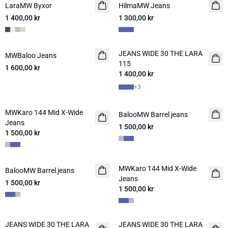
LaraMW Byxor
NYHET
HilmaMW Jeans
NYHET
1 400,00 kr
1 300,00 kr
JEANS WIDE 30 THE LARA
MWBaloo Jeans
NYHET
NYHET
115
1 600,00 kr
1 400,00 kr
+
3
MWKaro 144 Mid X-Wide
NYHET
BalooMW Barrel jeans
NYHET
Jeans
1 500,00 kr
1 500,00 kr
MWKaro 144 Mid X-Wide
BalooMW Barrel jeans
NYHET
NYHET
Jeans
1 500,00 kr
1 500,00 kr
JEANS WIDE 30 THE LARA
JEANS WIDE 30 THE LARA
NYHET
NYHET