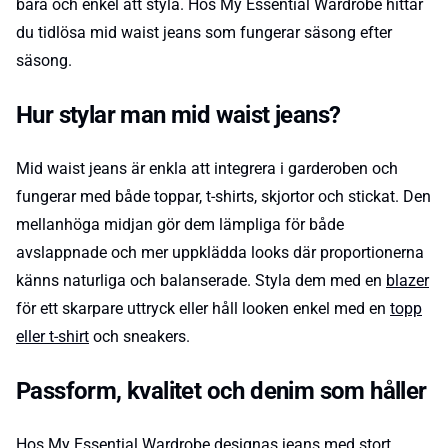
bära och enkel att styla. Hos My Essential Wardrobe hittar
du tidlösa mid waist jeans som fungerar säsong efter
säsong.
Hur stylar man mid waist jeans?
Mid waist jeans är enkla att integrera i garderoben och
fungerar med både toppar, t-shirts, skjortor och stickat. Den
mellanhöga midjan gör dem lämpliga för både
avslappnade och mer uppklädda looks där proportionerna
känns naturliga och balanserade. Styla dem med en
blazer
för ett skarpare uttryck eller håll looken enkel med en
topp
eller t-shirt
och sneakers.
Passform, kvalitet och denim som håller
Hos My Essential Wardrobe designas jeans med stort