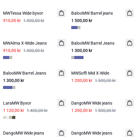
-30%
MWTessa Wide byxor
BalooMW Barrel jeans
NYHET
910,00 kr
1 300,00 kr
1 500,00 kr
-30%
MWAlma X-Wide Jeans
BalooMW Barrel Jeans
910,00 kr
1 300,00 kr
1 300,00 kr
-20%
BalooMW Barrel Jeans
NYHET
MWSoffi Mid X-Wide
1 300,00 kr
1 200,00 kr
1 500,00 kr
-20%
-20%
LaraMW Byxor
DangoMW Wide jeans
1 120,00 kr
1 400,00 kr
1 200,00 kr
1 500,00 kr
DangoMW Wide jeans
DangoMW Wide jeans