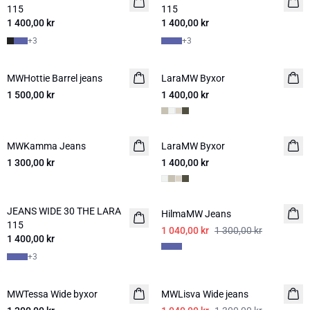
115
115
1 400,00 kr
1 400,00 kr
+
3
+
3
MWHottie Barrel jeans
NYHET
LaraMW Byxor
1 500,00 kr
1 400,00 kr
MWKamma Jeans
LaraMW Byxor
1 300,00 kr
1 400,00 kr
-20%
JEANS WIDE 30 THE LARA
NYHET
HilmaMW Jeans
115
1 040,00 kr
1 300,00 kr
1 400,00 kr
+
3
-20%
MWTessa Wide byxor
MWLisva Wide jeans