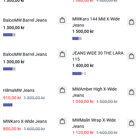
1 300,00 kr
1 040,00 kr
1 300,00 kr
MWKaro 144 Mid X-Wide
BalooMW Barrel Jeans
NYHET
NYHET
Jeans
1 300,00 kr
1 500,00 kr
JEANS WIDE 30 THE LARA
BalooMW Barrel Jeans
NYHET
115
1 300,00 kr
1 400,00 kr
+
3
-30%
-30%
MWAmber High X-Wide
HilmaMW Jeans
Jeans
910,00 kr
1 300,00 kr
1 050,00 kr
1 500,00 kr
-50%
-30%
MWMalin Wrap X-Wide
MWKaro X-Wide Jeans
Jeans
800,00 kr
1 600,00 kr
1 120,00 kr
1 600,00 kr