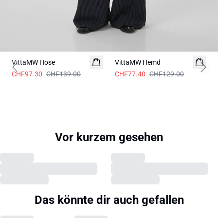
-30%
-40%
VittaMW Hose
VittaMW Hemd
Previous slide
Next 
CHF97.30
CHF139.00
CHF77.40
CHF129.00
Vor kurzem gesehen
Das könnte dir auch gefallen