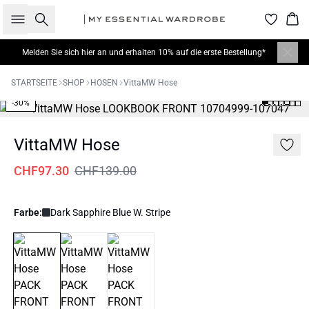
Suche
War
Melden Sie sich hier
an und erhalten 10% auf die erste Bestellung*
STARTSEITE
SHOP
HOSEN
VittaMW Hose
-30%
VittaMW Hose
CHF97.30
CHF139.00
Farbe:
Dark Sapphire Blue W. Stripe