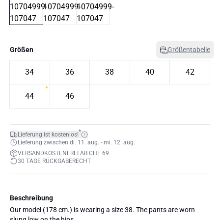
Größen
Größentabelle
34
36
38
40
42
44
46
*
Lieferung ist kostenlos!
Lieferung zwischen di. 11. aug. - mi. 12. aug.
VERSANDKOSTENFREI AB CHF 69
30 TAGE RÜCKGABERECHT
Beschreibung
Our model (178 cm.) is wearing a size 38. The pants are worn
slung low on the hips.