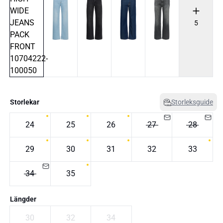
5
Storlekar
Storleksguide
24
25
26
27
28
29
30
31
32
33
34
35
Längder
30
32
34