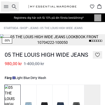
Sök
Kor
Registrera dig här
och få 10% på din första beställning*
STARTSIDA
SHOP
JEANS
05 THE LOUIS HIGH WIDE JEANS
-30%
05 THE LOUIS HIGH WIDE JEANS
980,00 kr
1 400,00 kr
Färg:
Light Blue Dirty Wash