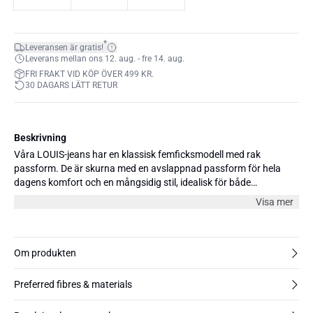
*
Leveransen är gratis!
Leverans mellan ons 12. aug. - fre 14. aug.
FRI FRAKT VID KÖP ÖVER 499 KR.
30 DAGARS LÄTT RETUR
Beskrivning
Våra LOUIS-jeans har en klassisk femficksmodell med rak
passform. De är skurna med en avslappnad passform för hela
dagens komfort och en mångsidig stil, idealisk för både
avslappnade och lite finare tillfällen. Tillverkade av BCI-bomull, ger
Visa mer
jeansen en vintage-känsla med lite stretch för extra komfort. Finns
i olika färger och tre längder: 30", 32" och 34".
Om produkten
Preferred fibres & materials