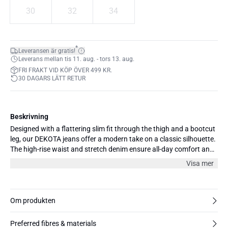
30
32
34
*
Leveransen är gratis!
Leverans mellan tis 11. aug. - tors 13. aug.
FRI FRAKT VID KÖP ÖVER 499 KR.
30 DAGARS LÄTT RETUR
Beskrivning
Designed with a flattering slim fit through the thigh and a bootcut
leg, our DEKOTA jeans offer a modern take on a classic silhouette.
The high-rise waist and stretch denim ensure all-day comfort and
effortless styling.
Visa mer
Om produkten
Preferred fibres & materials