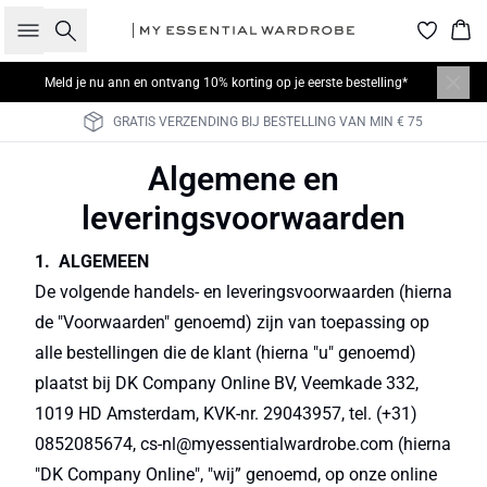
Zoeken
Win
Meld je nu
ann en ontvang 10% korting op je eerste bestelling*
30 DAGEN RETOURRECHT
Algemene en
leveringsvoorwaarden
1. ALGEMEEN
De volgende handels- en leveringsvoorwaarden (hierna
de "Voorwaarden" genoemd) zijn van toepassing op
alle bestellingen die de klant (hierna "u" genoemd)
plaatst bij DK Company Online BV, Veemkade 332,
1019 HD Amsterdam, KVK-nr. 29043957, tel. (+31)
0852085674, cs-nl@myessentialwardrobe.com (hierna
"DK Company Online", "wij” genoemd, op onze online