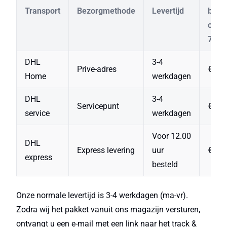
Transport
Bezorgmethode
Levertijd
beste
onde
75
DHL
3-4
Prive-adres
€ 5.4
Home
werkdagen
DHL
3-4
Servicepunt
€ 4.9
service
werkdagen
Voor 12.00
DHL
Express levering
uur
€ 20.
express
besteld
Onze normale levertijd is 3-4 werkdagen (ma-vr).
Zodra wij het pakket vanuit ons magazijn versturen,
ontvangt u een e-mail met een link naar het track &