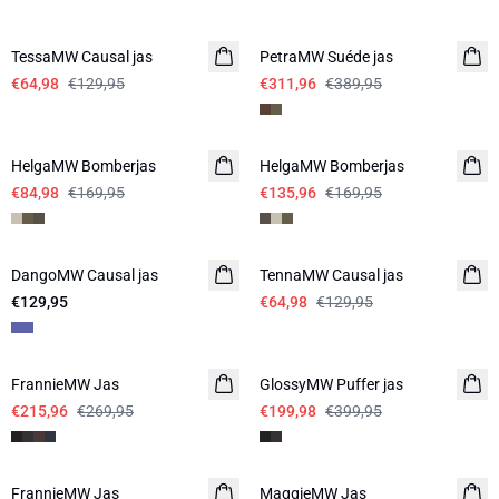
-50%
-20%
TessaMW Causal jas
PetraMW Suéde jas
€64,98
€129,95
€311,96
€389,95
-50%
-20%
HelgaMW Bomberjas
HelgaMW Bomberjas
€84,98
€169,95
€135,96
€169,95
-50%
DangoMW Causal jas
TennaMW Causal jas
€129,95
€64,98
€129,95
-20%
-50%
FrannieMW Jas
GlossyMW Puffer jas
€215,96
€269,95
€199,98
€399,95
-20%
-20%
FrannieMW Jas
MaggieMW Jas