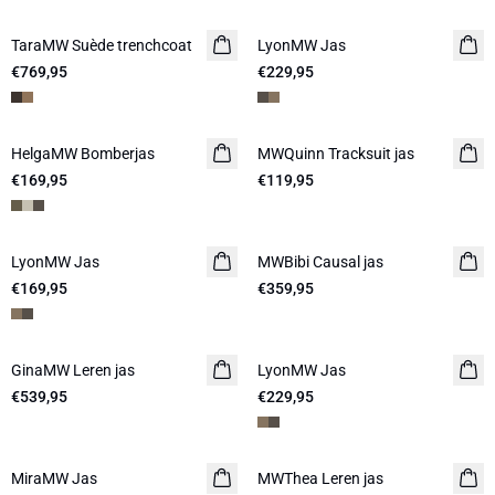
TaraMW Suède trenchcoat
LyonMW Jas
NIEUW
€769,95
€229,95
HelgaMW Bomberjas
MWQuinn Tracksuit jas
€169,95
€119,95
LyonMW Jas
NIEUW
MWBibi Causal jas
€169,95
€359,95
GinaMW Leren jas
LyonMW Jas
NIEUW
€539,95
€229,95
-30%
MiraMW Jas
MWThea Leren jas