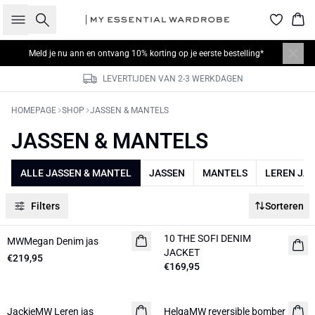
Zoeken
Win
Meld je nu
ann en ontvang 10% korting op je eerste bestelling*
LEVERTIJDEN VAN 2-3 WERKDAGEN
HOMEPAGE
SHOP
JASSEN & MANTELS
JASSEN & MANTELS
ALLE JASSEN & MANTEL
JASSEN
MANTELS
LEREN JA
Filters
Sorteren
10 THE SOFI DENIM
MWMegan Denim jas
NIEUW
NIEUW
JACKET
€219,95
€169,95
JackieMW Leren jas
NIEUW
HelgaMW reversible bomber
NIEUW