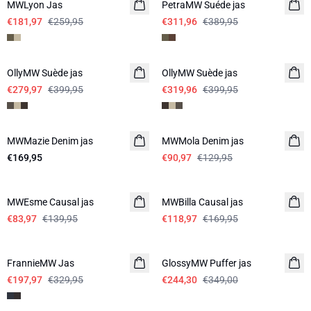
MWLyon Jas
PetraMW Suéde jas
€181,97
€259,95
€311,96
€389,95
-30%
-20%
OllyMW Suède jas
OllyMW Suède jas
€279,97
€399,95
€319,96
€399,95
-30%
MWMazie Denim jas
MWMola Denim jas
€169,95
€90,97
€129,95
-40%
-30%
MWEsme Causal jas
MWBilla Causal jas
€83,97
€139,95
€118,97
€169,95
-40%
-30%
FrannieMW Jas
GlossyMW Puffer jas
€197,97
€329,95
€244,30
€349,00
-30%
-30%