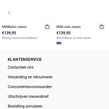
Previous slide
MWBaloo Jeans
NIEUW
MWLouis Jeans
NIEUW
€139,95
€139,95
LIMITED EDITION
Weinig maten beschikbaar
Beschikbaar in veel maten
KLANTENSERVICE
Contacteer ons
Verzending en retourneren
Concurrentievoorwaarden
Uitschrijven nieuwsbrief
Bestelling annuleren