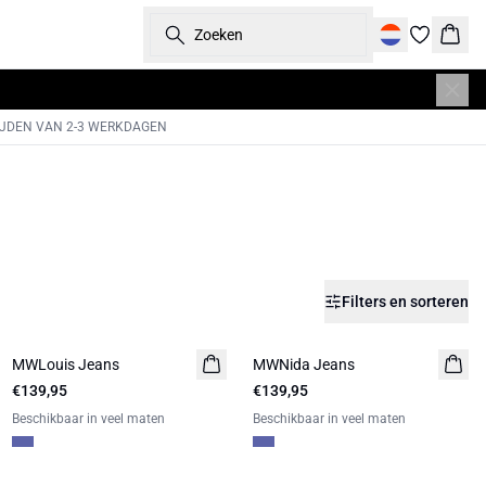
Zoeken
Wink
IJDEN VAN 2-3 WERKDAGEN
Filters en sorteren
MWLouis Jeans
NIEUW
MWNida Jeans
NIEUW
€139,95
LIMITED EDITION
€139,95
LIMITED EDITION
Beschikbaar in veel maten
Beschikbaar in veel maten