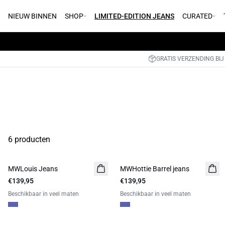
NIEUW BINNEN
SHOP
LIMITED-EDITION JEANS
CURATED
GRATIS VERZENDING BIJ
6 producten
MWLouis Jeans
NIEUW
MWHottie Barrel jeans
NIEUW
€139,95
LIMITED EDITION
€139,95
LIMITED EDITION
Beschikbaar in veel maten
Beschikbaar in veel maten