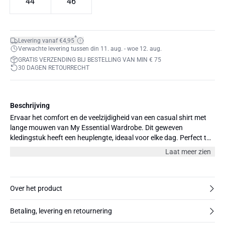
44
46
*
Levering vanaf €4,95
Verwachte levering tussen din 11. aug. - woe 12. aug.
GRATIS VERZENDING BIJ BESTELLING VAN MIN € 75
30 DAGEN RETOURRECHT
Beschrijving
Ervaar het comfort en de veelzijdigheid van een casual shirt met
lange mouwen van My Essential Wardrobe. Dit geweven
kledingstuk heeft een heuplengte, ideaal voor elke dag. Perfect te
combineren met een stijlvolle jeans of rok voor een complete look.
Laat meer zien
The model is 178 cm and wearing size 38/M.
Over het product
Betaling, levering en retournering