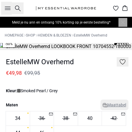
Zoeken
Win
Meld je nu
ann en ontvang 10% korting op je eerste bestelling*
HOMEPAGE
SHOP
HEMDEN & BLOEZEN
EstelleMW Overhemd
-50%
EstelleMW Overhemd
€49,98
€99,95
Kleur:
Smoked Pearl / Grey
Maten
Maattabel
34
36
38
40
42