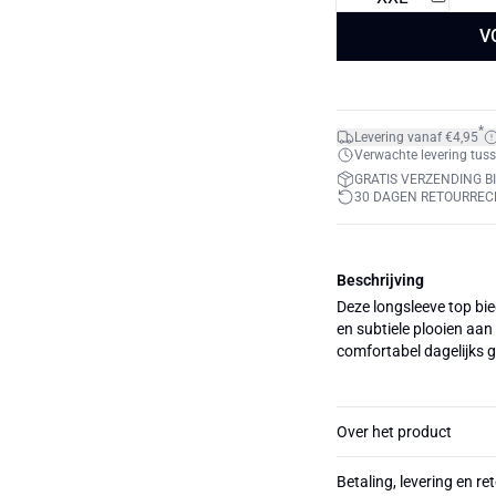
V
*
Levering vanaf €4,95
Verwachte levering tuss
GRATIS VERZENDING BI
30 DAGEN RETOURREC
Beschrijving
Deze longsleeve top bi
en subtiele plooien aan
comfortabel dagelijks ge
Over het product
Betaling, levering en re