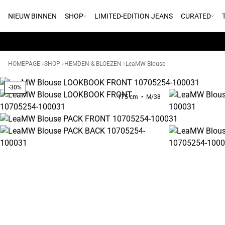
NIEUW BINNEN
SHOP
LIMITED-EDITION JEANS
CURATED
HOMEPAGE
SHOP
HEMDEN & BLOEZEN
LeaMW Blouse
-30%
175 cm • M/38