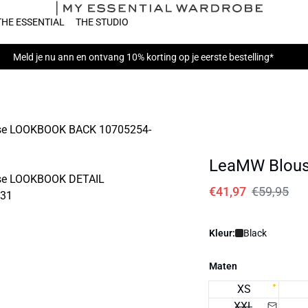
THE ESSENTIAL
THE STUDIO
Meld je nu
ann en ontvang 10% korting op je eerste bestelling*
LeaMW Blou
€41,97
€59,95
Kleur:
Black
Maten
XS
XXL