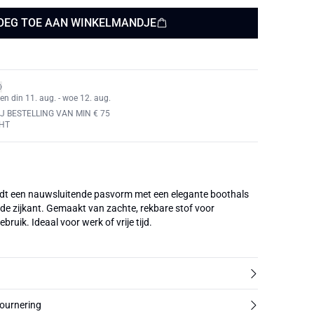
OEG TOE AAN WINKELMANDJE
en din 11. aug. - woe 12. aug.
J BESTELLING VAN MIN € 75
HT
edt een nauwsluitende pasvorm met een elegante boothals
 de zijkant. Gemaakt van zachte, rekbare stof voor
bruik. Ideaal voor werk of vrije tijd.
tournering