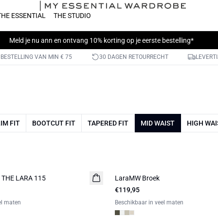
THE ESSENTIAL
THE STUDIO
Meld je nu
ann en ontvang 10% korting op je eerste bestelling*
 BESTELLING VAN MIN € 75
30 DAGEN RETOURRECHT
LEVERT
IM FIT
BOOTCUT FIT
TAPERED FIT
MID WAIST
HIGH WAI
 THE LARA 115
LaraMW Broek
NIEUW
€119,95
el maten
Beschikbaar in veel maten