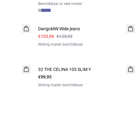
Beschikbaar in veel maten
-20%
DangoMW Wide jeans
€103,96
€129,95
Weinig maten beschikbaar
32 THE CELINA 103 SLIM Y
€99,95
Weinig maten beschikbaar