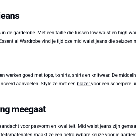
jeans
 in de garderobe. Met een taille die tussen low waist en high wai
y Essential Wardrobe vind je tijdloze mid waist jeans die seizoe
e en werken goed met tops, t-shirts, shirts en knitwear. De midd
lanceerd aanvoelen. Style ze met een
blazer
voor een scherpere u
lang meegaat
aandacht voor pasvorm en kwaliteit. Mid waist jeans zijn gema
iteitsmaterialen maakt ze een betrouwbare keuze voor je garderob