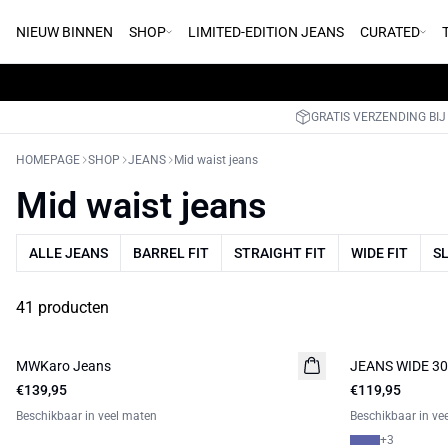
NIEUW BINNEN
SHOP
LIMITED-EDITION JEANS
CURATED
GRATIS VERZENDING BIJ
HOMEPAGE
SHOP
JEANS
Mid waist jeans
Mid waist jeans
ALLE JEANS
BARREL FIT
STRAIGHT FIT
WIDE FIT
SL
41 producten
MWKaro Jeans
NIEUW
JEANS WIDE 30
NIEUW
€139,95
€119,95
Beschikbaar in veel maten
Beschikbaar in ve
+
3