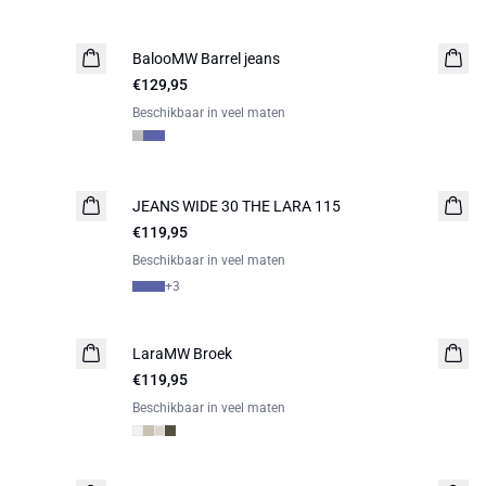
BalooMW Barrel jeans
NIEUW
€129,95
Beschikbaar in veel maten
JEANS WIDE 30 THE LARA 115
NIEUW
€119,95
Beschikbaar in veel maten
+
3
LaraMW Broek
€119,95
Beschikbaar in veel maten
-20%