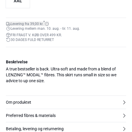
XXL
*
Levering fra 39,00 kr.
Levering mellem man. 10. aug. - tir. 11. aug.
FRI FRAGT V. KØB OVER 499 KR.
30 DAGES FULD RETURRET
Beskrivelse
A true bestseller is back. Ultra-soft and made from a blend of
LENZING™ MODAL™ fibres. This skirt runs small in size so we
advice to up one size.
Om produktet
Preferred fibres & materials
Betaling, levering og returnering