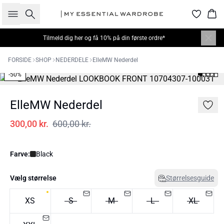
Søg
Kur
Tilmeld dig
her
og få 10% på din første ordre*
FORSIDE
SHOP
NEDERDELE
ElleMW Nederdel
-50%
ElleMW Nederdel
300,00 kr.
600,00 kr.
Farve:
Black
Vælg størrelse
Størrelsesguide
XS
S
M
L
XL