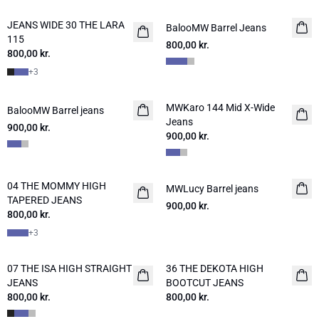
JEANS WIDE 30 THE LARA
NYHED
BalooMW Barrel Jeans
NYHED
115
800,00 kr.
800,00 kr.
+
3
MWKaro 144 Mid X-Wide
BalooMW Barrel jeans
NYHED
NYHED
Jeans
900,00 kr.
900,00 kr.
04 THE MOMMY HIGH
NYHED
MWLucy Barrel jeans
NYHED
TAPERED JEANS
900,00 kr.
800,00 kr.
+
3
07 THE ISA HIGH STRAIGHT
36 THE DEKOTA HIGH
NYHED
NYHED
JEANS
BOOTCUT JEANS
800,00 kr.
800,00 kr.