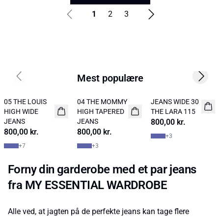
1
2
3
Mest populære
Previous slide
Next s
05 THE LOUIS
04 THE MOMMY
JEANS WIDE 30
NYHED
NYHED
NYHED
HIGH WIDE
HIGH TAPERED
THE LARA 115
JEANS
JEANS
800,00 kr.
800,00 kr.
800,00 kr.
+
3
+
7
+
3
Forny din garderobe med et par jeans
fra MY ESSENTIAL WARDROBE
Alle ved, at jagten på de perfekte jeans kan tage flere