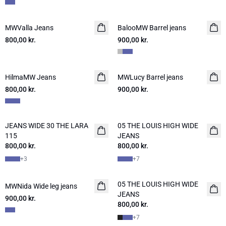
MWValla Jeans
NYHED
BalooMW Barrel jeans
NYHED
800,00 kr.
900,00 kr.
HilmaMW Jeans
NYHED
MWLucy Barrel jeans
NYHED
800,00 kr.
900,00 kr.
JEANS WIDE 30 THE LARA
05 THE LOUIS HIGH WIDE
NYHED
NYHED
115
JEANS
800,00 kr.
800,00 kr.
+
3
+
7
05 THE LOUIS HIGH WIDE
MWNida Wide leg jeans
NYHED
NYHED
JEANS
900,00 kr.
800,00 kr.
+
7