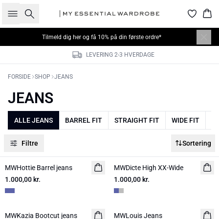
Søg
Kur
Tilmeld dig
her
og få 10% på din første ordre*
LEVERING 2-3 HVERDAGE
FORSIDE
SHOP
JEANS
JEANS
ALLE JEANS
BARREL FIT
STRAIGHT FIT
WIDE FIT
SL
Filtre
Sortering
MWHottie Barrel jeans
NYHED
MWDicte High XX-Wide
NYHED
1.000,00 kr.
LIMITED EDITION
1.000,00 kr.
MWKazia Bootcut jeans
NYHED
MWLouis Jeans
NYHED