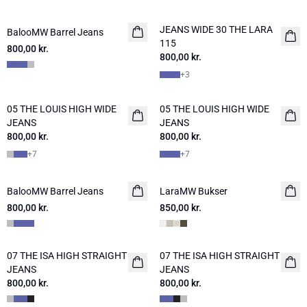
JEANS WIDE 30 THE LARA
BalooMW Barrel Jeans
NYHED
115
800,00 kr.
800,00 kr.
+
3
05 THE LOUIS HIGH WIDE
05 THE LOUIS HIGH WIDE
NYHED
NYHED
JEANS
JEANS
800,00 kr.
800,00 kr.
+
7
+
7
BalooMW Barrel Jeans
LaraMW Bukser
800,00 kr.
850,00 kr.
07 THE ISA HIGH STRAIGHT
07 THE ISA HIGH STRAIGHT
NYHED
NYHED
JEANS
JEANS
800,00 kr.
800,00 kr.