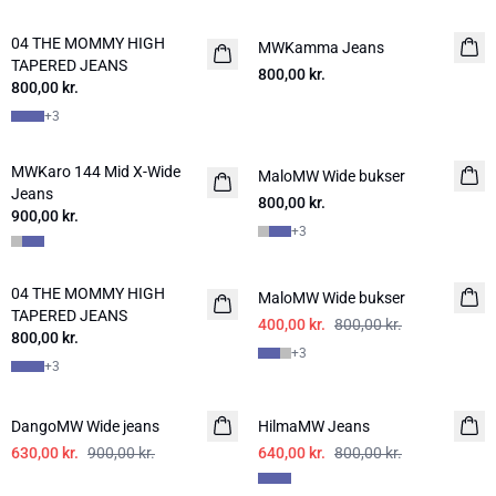
04 THE MOMMY HIGH
NYHED
MWKamma Jeans
TAPERED JEANS
800,00 kr.
800,00 kr.
+
3
MWKaro 144 Mid X-Wide
NYHED
MaloMW Wide bukser
NYHED
Jeans
800,00 kr.
900,00 kr.
+
3
-50%
04 THE MOMMY HIGH
NYHED
MaloMW Wide bukser
TAPERED JEANS
400,00 kr.
800,00 kr.
800,00 kr.
+
3
+
3
-30%
-20%
DangoMW Wide jeans
HilmaMW Jeans
630,00 kr.
900,00 kr.
640,00 kr.
800,00 kr.
-40%
-20%