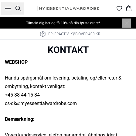
Søg
Kur
Tilmeld dig
her
og få 10% på din første ordre*
FRI FRAGT V. KØB OVER 499 KR.
KONTAKT
WEBSHOP
Har du spørgsmål om levering, betaling og/eller retur &
ombytning, kontakt venligst:
+45 88 44 15 84
cs-dk@myessentialwardrobe.com
Bemærkning:
Vores kundeservice telefon har ændret åbningstider i