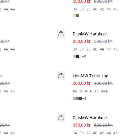
00 kr.
560,00 kr.
800,00 kr.
2
44
46
34
36
38
40
42
44
46
-30%
DiasMW Hørbluse
HØR
00 kr.
350,00 kr.
500,00 kr.
2
44
46
34
36
38
40
42
44
46
+
2
-50%
te
LisaMW T-shirt i hør
00 kr.
200,00 kr.
400,00 kr.
2
44
46
XS
S
M
L
XL
XXL
+
4
-30%
DiasMW Hørbluse
HØR
00 kr.
350,00 kr.
500,00 kr.
2
44
46
34
36
38
40
42
44
46