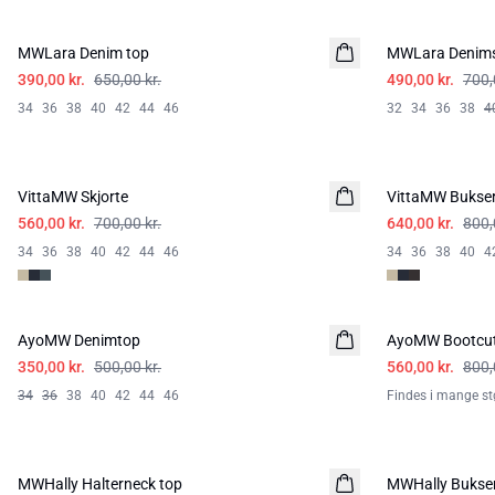
-40%
-30%
MWLara Denim top
MWLara Denims
390,00 kr.
650,00 kr.
490,00 kr.
700,
34
36
38
40
42
44
46
32
34
36
38
4
-20%
-20%
VittaMW Skjorte
VittaMW Bukse
560,00 kr.
700,00 kr.
640,00 kr.
800,
34
36
38
40
42
44
46
34
36
38
40
4
-30%
-30%
AyoMW Denimtop
AyoMW Bootcut
350,00 kr.
500,00 kr.
560,00 kr.
800,
34
36
38
40
42
44
46
Findes i mange stø
-40%
-20%
MWHally Halterneck top
MWHally Bukse