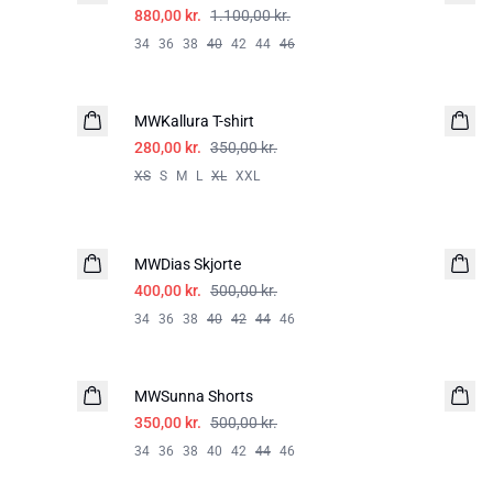
880,00 kr.
1.100,00 kr.
34
36
38
40
42
44
46
-20%
MWKallura T-shirt
280,00 kr.
350,00 kr.
XS
S
M
L
XL
XXL
-20%
MWDias Skjorte
HØR
400,00 kr.
500,00 kr.
34
36
38
40
42
44
46
-30%
MWSunna Shorts
350,00 kr.
500,00 kr.
34
36
38
40
42
44
46
-40%