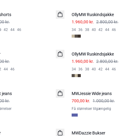
-30%
horts
OllyMW Ruskindsjakke
00 kr.
1.960,00 kr.
2.800,00 kr.
0
42
44
46
34
36
38
40
42
44
46
-30%
r
OllyMW Ruskindsjakke
00 kr.
1.960,00 kr.
2.800,00 kr.
2
44
46
34
36
38
40
42
44
46
-30%
 jeans
MWJessie Wide jeans
00 kr.
700,00 kr.
1.000,00 kr.
rrelser
Få størrelser tilgængelig
-20%
r
MWDazzie Bukser