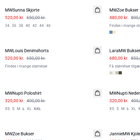
MWSunna Skjorte
MWZoe Bukser
520,00 kr.
650,00 kr.
480,00 kr.
800,
34
36
38
40
42
44
46
Findes i mange stø
-20%
-20%
MWLouis Denimshorts
LaraMW Bukse
520,00 kr.
650,00 kr.
680,00 kr.
850,
Findes i mange størrelser
Få størrelser tilg
-20%
-20%
MWNupti Poloshirt
MWNupti Neder
320,00 kr.
400,00 kr.
320,00 kr.
400,
XS
S
M
L
XL
XXL
XS
S
M
L
XL
-40%
-20%
MWZoe Bukser
JannieMW Kjol