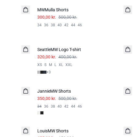
MWMulla Shorts
300,00 kr.
500,00 kr.
34
36
38
40
42
44
46
-20%
SeattleMW Logo T-shirt
320,00 kr.
400,00 kr.
XS
S
M
L
XL
XXL
+
3
-30%
JannieMW Shorts
HØR
350,00 kr.
500,00 kr.
34
36
38
40
42
44
46
-30%
LouisMW Shorts