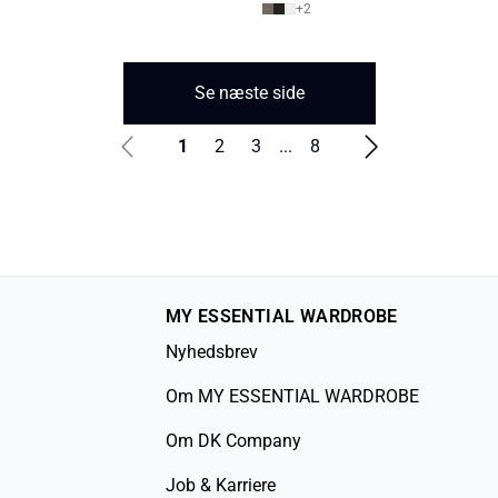
+
2
Se næste side
1
2
3
...
8
MY ESSENTIAL WARDROBE
Nyhedsbrev
Om MY ESSENTIAL WARDROBE
Om DK Company
Job & Karriere