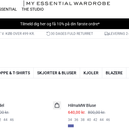
SSENTIAL
THE STUDIO
Tilmeld dig
her
og få 10% på din første ordre*
 V. KØB OVER 499 KR.
30 DAGES FULD RETURRET
LEVERING 2
PPE & T-SHIRTS
SKJORTER & BLUSER
KJOLER
BLAZERE
-20%
el
HilmaMW Bluse
00 kr.
640,00 kr.
800,00 kr.
2
44
46
34
36
38
40
42
44
46