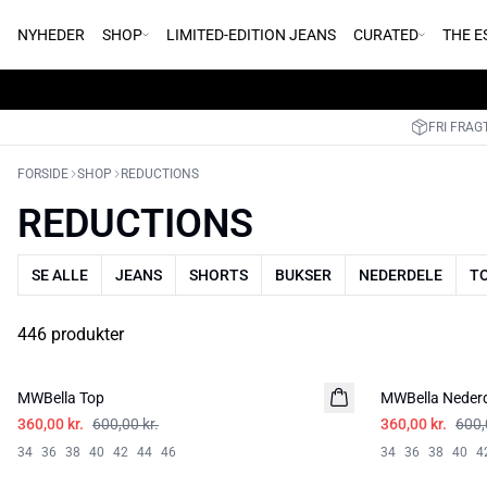
NYHEDER
SHOP
LIMITED-EDITION JEANS
CURATED
THE E
FRI FRAGT
FORSIDE
SHOP
REDUCTIONS
REDUCTIONS
SE ALLE
JEANS
SHORTS
BUKSER
NEDERDELE
TO
446 produkter
-40%
-40%
MWBella Top
MWBella Nederd
360,00 kr.
600,00 kr.
360,00 kr.
600,
34
36
38
40
42
44
46
34
36
38
40
4