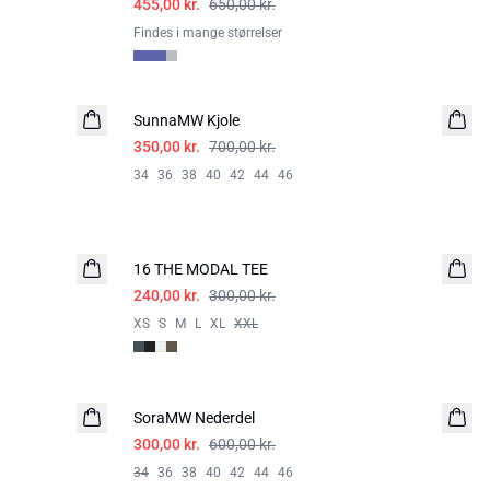
455,00 kr.
650,00 kr.
Findes i mange størrelser
-50%
SunnaMW Kjole
350,00 kr.
700,00 kr.
34
36
38
40
42
44
46
-20%
16 THE MODAL TEE
240,00 kr.
300,00 kr.
XS
S
M
L
XL
XXL
-50%
SoraMW Nederdel
300,00 kr.
600,00 kr.
34
36
38
40
42
44
46