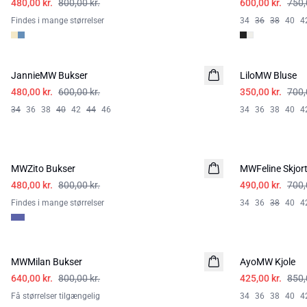
480,00 kr.
800,00 kr.
600,00 kr.
750,
Findes i mange størrelser
34
36
38
40
4
-20%
-50%
JannieMW Bukser
HØR
LiloMW Bluse
480,00 kr.
600,00 kr.
350,00 kr.
700,
34
36
38
40
42
44
46
34
36
38
40
4
-40%
-30%
MWZito Bukser
MWFeline Skjor
480,00 kr.
800,00 kr.
490,00 kr.
700,
Findes i mange størrelser
34
36
38
40
4
-20%
-50%
MWMilan Bukser
AyoMW Kjole
640,00 kr.
800,00 kr.
425,00 kr.
850,
Få størrelser tilgængelig
34
36
38
40
4