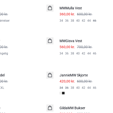
MWMulla Vest
00 kr.
360,00 kr.
600,00 kr.
rrelser
34
36
38
40
42
44
46
-20%
r
MWGisva Vest
00 kr.
560,00 kr.
700,00 kr.
ængelig
34
36
38
40
42
44
46
-30%
del
JannieMW Skjorte
HØR
00 kr.
420,00 kr.
600,00 kr.
XXL
34
36
38
40
42
44
46
-30%
e
GildaMW Bukser