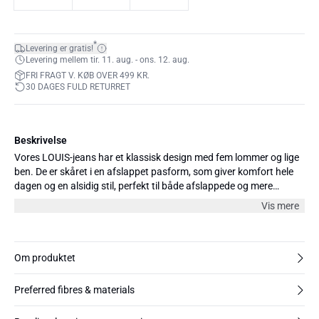
*
Levering er gratis!
Levering mellem tir. 11. aug. - ons. 12. aug.
FRI FRAGT V. KØB OVER 499 KR.
30 DAGES FULD RETURRET
Beskrivelse
Vores LOUIS-jeans har et klassisk design med fem lommer og lige
ben. De er skåret i en afslappet pasform, som giver komfort hele
dagen og en alsidig stil, perfekt til både afslappede og mere
elegante outfits. Fremstillet af BCI-bomuld, har jeansene vintage-
Vis mere
appel med lidt stræk for ekstra komfort. Fås i flere farver og tre
længder: 30", 32" og 34".
Om produktet
Preferred fibres & materials