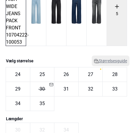
5
Vælg størrelse
Størrelsesguide
24
25
26
27
28
29
30
31
32
33
34
35
Længder
30
32
34