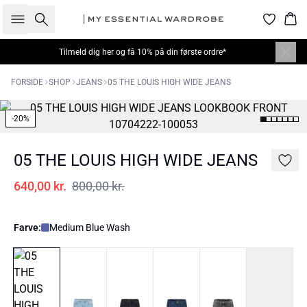
Søg
Kur
Tilmeld dig
her
og få 10% på din første ordre*
FORSIDE
SHOP
JEANS
05 THE LOUIS HIGH WIDE JEANS
-20%
05 THE LOUIS HIGH WIDE JEANS
640,00 kr.
800,00 kr.
Farve:
Medium Blue Wash