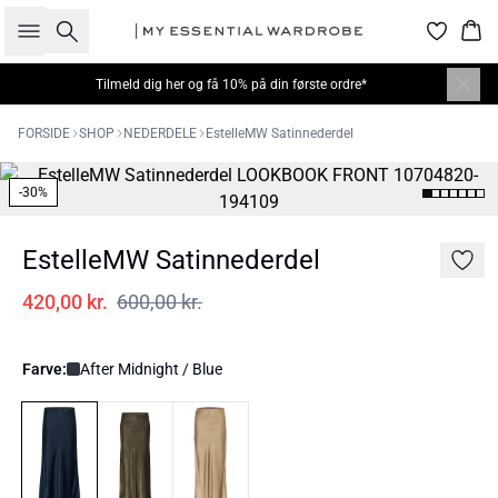
Søg
Kur
Tilmeld dig
her
og få 10% på din første ordre*
FORSIDE
SHOP
NEDERDELE
EstelleMW Satinnederdel
-30%
EstelleMW Satinnederdel
420,00 kr.
600,00 kr.
Farve:
After Midnight / Blue