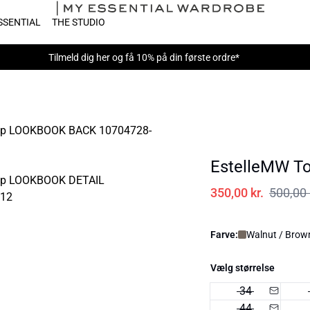
SSENTIAL
THE STUDIO
Tilmeld dig
her
og få 10% på din første ordre*
EstelleMW T
350,00 kr.
500,00 
Farve:
Walnut / Brow
Vælg størrelse
34
44