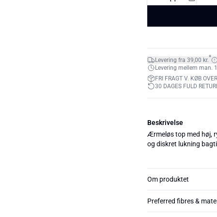
*
Levering fra 39,00 kr.
Levering mellem man. 10.
FRI FRAGT V. KØB OVER
30 DAGES FULD RETUR
Beskrivelse
Ærmeløs top med høj, ry
og diskret lukning bagt
Om produktet
Preferred fibres & mate