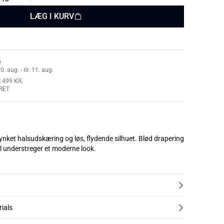
LÆG I KURV
 aug. - tir. 11. aug.
 499 KR.
RET
nket halsudskæring og løs, flydende silhuet. Blød drapering
il understreger et moderne look.
rials