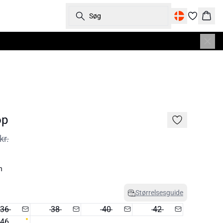
Søg
Kurv
op
kr.
n
Størrelsesguide
36
38
40
42
46