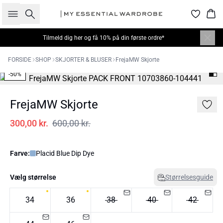
Søg
Kur
Tilmeld dig
her
og få 10% på din første ordre*
FORSIDE
SHOP
SKJORTER & BLUSER
FrejaMW Skjorte
-50%
FrejaMW Skjorte
300,00 kr.
600,00 kr.
Farve:
Placid Blue Dip Dye
Vælg størrelse
Størrelsesguide
34
36
38
40
42