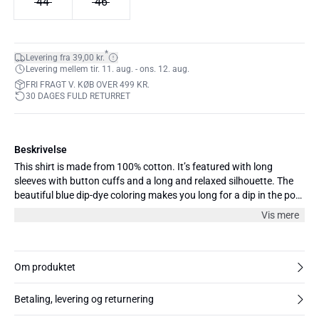
44
46
*
Levering fra 39,00 kr.
Levering mellem tir. 11. aug. - ons. 12. aug.
FRI FRAGT V. KØB OVER 499 KR.
30 DAGES FULD RETURRET
Beskrivelse
This shirt is made from 100% cotton. It’s featured with long
sleeves with button cuffs and a long and relaxed silhouette. The
beautiful blue dip-dye coloring makes you long for a dip in the pool
which makes it the perfect shirt for summer.
Vis mere
Om produktet
Betaling, levering og returnering