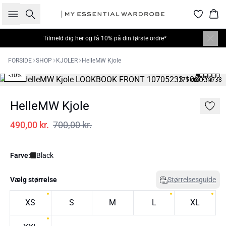
Søg
Kur
Tilmeld dig
her
og få 10% på din første ordre*
FORSIDE
SHOP
KJOLER
HelleMW Kjole
-30%
175 cm • M/38
HelleMW Kjole
490,00 kr.
700,00 kr.
Farve:
Black
Vælg størrelse
Størrelsesguide
XS
S
M
L
XL