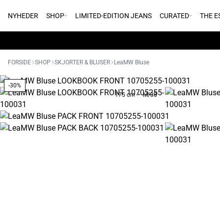
NYHEDER
SHOP
LIMITED-EDITION JEANS
CURATED
THE E
FORSIDE
SHOP
SKJORTER & BLUSER
LeaMW Bluse
-30%
175 cm • M/38