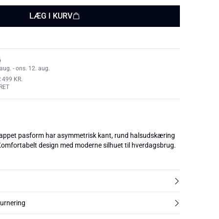
LÆG I KURV
aug. - ons. 12. aug.
 499 KR.
RET
lappet pasform har asymmetrisk kant, rund halsudskæring
omfortabelt design med moderne silhuet til hverdagsbrug.
turnering