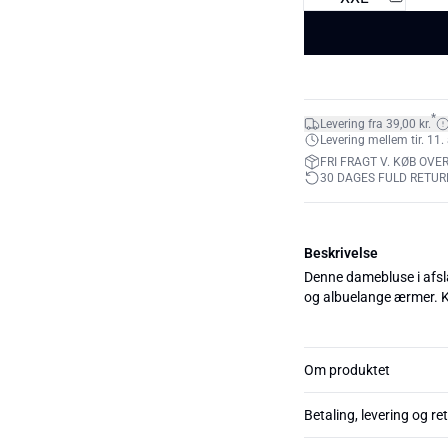
*
Levering fra 39,00 kr.
Levering mellem tir. 11. 
FRI FRAGT V. KØB OVER
30 DAGES FULD RETUR
Beskrivelse
Denne damebluse i afs
og albuelange ærmer. K
Om produktet
Betaling, levering og re