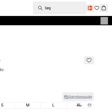
Søg
Kurv
e
kr.
Størrelsesguide
S
M
L
XL