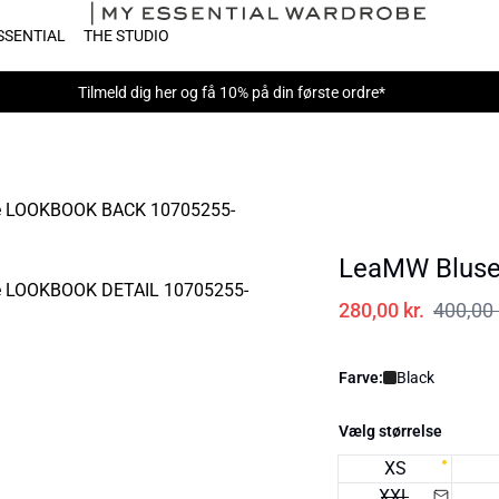
SSENTIAL
THE STUDIO
Tilmeld dig
her
og få 10% på din første ordre*
LeaMW Blus
280,00 kr.
400,00 
Farve:
Black
Vælg størrelse
XS
XXL