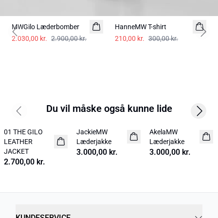
-30%
-30%
MWGilo Læderbomber
HanneMW T-shirt
Previous slide
Next 
2.030,00 kr.
2.900,00 kr.
210,00 kr.
300,00 kr.
Du vil måske også kunne lide
Previous slide
Next s
01 THE GILO
JackieMW
AkelaMW
NYHED
NYHED
NYHED
LEATHER
Læderjakke
Læderjakke
JACKET
3.000,00 kr.
3.000,00 kr.
2.700,00 kr.
KUNDESERVICE