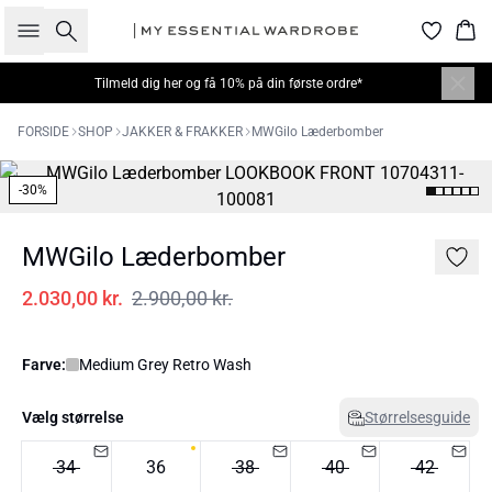
Søg
Kur
Tilmeld dig
her
og få 10% på din første ordre*
FORSIDE
SHOP
JAKKER & FRAKKER
MWGilo Læderbomber
-30%
MWGilo Læderbomber
2.030,00 kr.
2.900,00 kr.
Farve:
Medium Grey Retro Wash
Vælg størrelse
Størrelsesguide
34
36
38
40
42