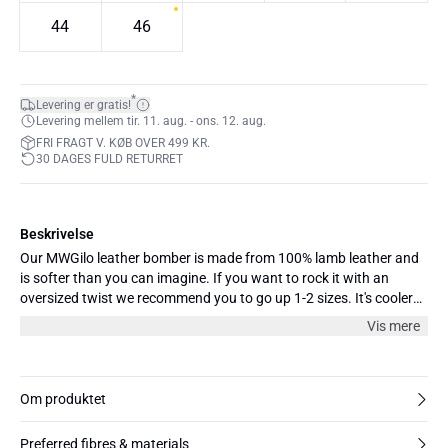
44
46
*
Levering er gratis!
Levering mellem tir. 11. aug. - ons. 12. aug.
FRI FRAGT V. KØB OVER 499 KR.
30 DAGES FULD RETURRET
Beskrivelse
Our MWGilo leather bomber is made from 100% lamb leather and
is softer than you can imagine. If you want to rock it with an
oversized twist we recommend you to go up 1-2 sizes. It's cooler
than cool and might just be your new best friend.
Vis mere
Om produktet
Preferred fibres & materials