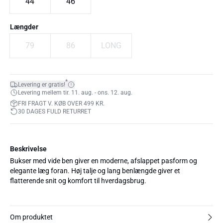
44
46
Længder
79
86
LONG
*
Levering er gratis!
Levering mellem tir. 11. aug. - ons. 12. aug.
FRI FRAGT V. KØB OVER 499 KR.
30 DAGES FULD RETURRET
Beskrivelse
Bukser med vide ben giver en moderne, afslappet pasform og
elegante læg foran. Høj talje og lang benlængde giver et
flatterende snit og komfort til hverdagsbrug.
Om produktet