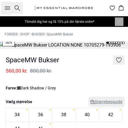
Søg
Kur
Tilmeld dig
her
og få 10% på din første ordre*
FORSIDE
SHOP
BUKSER
SpaceMW Bukser
-30%
SpaceMW Bukser
560,00 kr.
800,00 kr.
Farve:
Dark Shadow / Grey
Vælg størrelse
Størrelsesguide
34
36
38
40
42