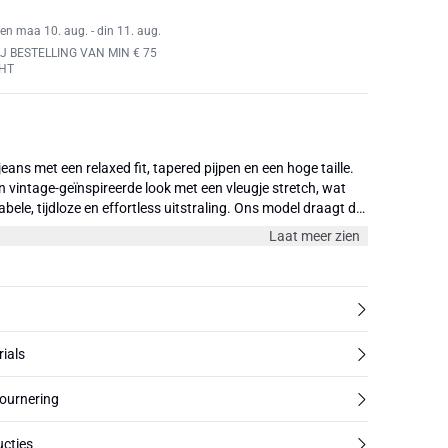
en maa 10. aug. - din 11. aug.
J BESTELLING VAN MIN € 75
HT
eans met een relaxed fit, tapered pijpen en een hoge taille.
 vintage-geïnspireerde look met een vleugje stretch, wat
bele, tijdloze en effortless uitstraling. Ons model draagt de
at 26 in de taille.
Laat meer zien
rials
tournering
cties