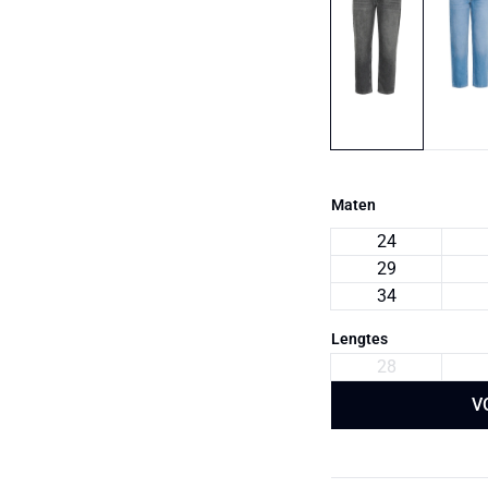
Maten
24
29
34
Lengtes
28
V