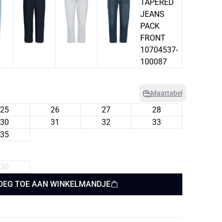
Maattabel
25
26
27
28
30
31
32
33
35
30
OEG TOE AAN WINKELMANDJE