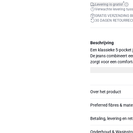
*
Levering is gratis!
Verwachte levering tuss
GRATIS VERZENDING BI
30 DAGEN RETOURREC
Beschrijving
Een klassieke 5-pocket j
De jeans combineert een
zorgt voor een comforta
cropped lengte 28" en ma
Over het product
Preferred fibres & mate
Betaling, levering en re
Onderhoud & Wasinstru