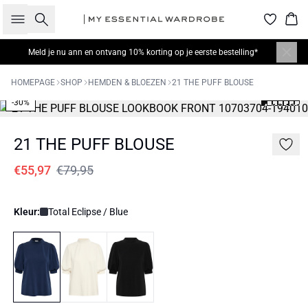
Zoeken
Win
Meld je nu
ann en ontvang 10% korting op je eerste bestelling*
HOMEPAGE
SHOP
HEMDEN & BLOEZEN
21 THE PUFF BLOUSE
-30%
21 THE PUFF BLOUSE
€55,97
€79,95
Kleur:
Total Eclipse / Blue