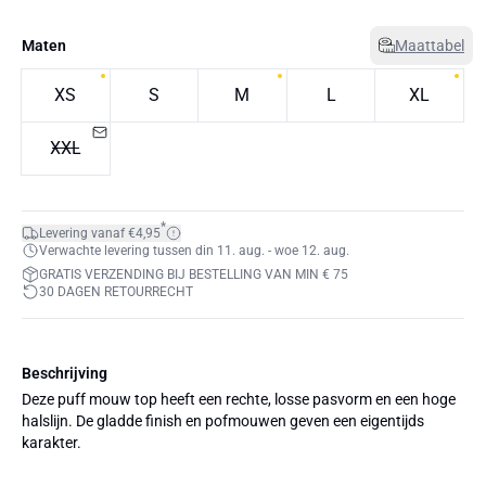
Maten
Maattabel
XS
S
M
L
XL
XXL
*
Levering vanaf €4,95
Verwachte levering tussen din 11. aug. - woe 12. aug.
GRATIS VERZENDING BIJ BESTELLING VAN MIN € 75
30 DAGEN RETOURRECHT
Beschrijving
Deze puff mouw top heeft een rechte, losse pasvorm en een hoge
halslijn. De gladde finish en pofmouwen geven een eigentijds
karakter.