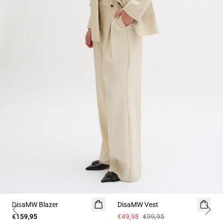
-50%
DisaMW Blazer
DisaMW Vest
Previous slide
Next 
€159,95
€49,98
€99,95