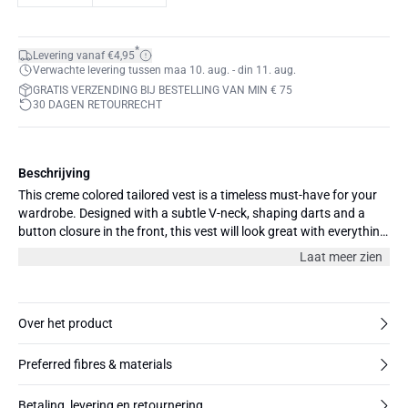
*
Levering vanaf €4,95
Verwachte levering tussen maa 10. aug. - din 11. aug.
GRATIS VERZENDING BIJ BESTELLING VAN MIN € 75
30 DAGEN RETOURRECHT
Beschrijving
This creme colored tailored vest is a timeless must-have for your
wardrobe. Designed with a subtle V-neck, shaping darts and a
button closure in the front, this vest will look great with everything
and is perfect to wear with both jeans, our AspenMW 153 Skirt or
Laat meer zien
matching tailored pants.
Over het product
Preferred fibres & materials
Betaling, levering en retournering