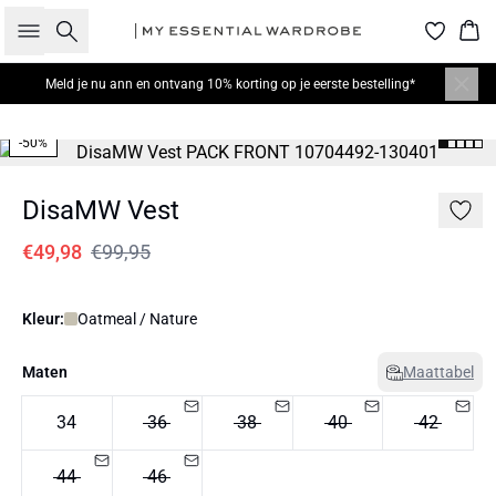
Zoeken
Win
Meld je nu
ann en ontvang 10% korting op je eerste bestelling*
-50%
DisaMW Vest
€49,98
€99,95
Kleur:
Oatmeal / Nature
Maten
Maattabel
34
36
38
40
42
44
46