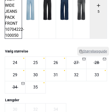
5
Vælg størrelse
Størrelsesguide
24
25
26
27
28
29
30
31
32
33
34
35
Længder
30
32
34