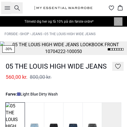
Søg
Kur
Tilmeld dig
her
og få 10% på din første ordre*
FORSIDE
SHOP
JEANS
05 THE LOUIS HIGH WIDE JEANS
-30%
05 THE LOUIS HIGH WIDE JEANS
560,00 kr.
800,00 kr.
Farve:
Light Blue Dirty Wash