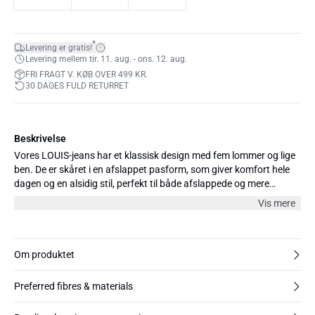
*
Levering er gratis!
Levering mellem tir. 11. aug. - ons. 12. aug.
FRI FRAGT V. KØB OVER 499 KR.
30 DAGES FULD RETURRET
Beskrivelse
Vores LOUIS-jeans har et klassisk design med fem lommer og lige
ben. De er skåret i en afslappet pasform, som giver komfort hele
dagen og en alsidig stil, perfekt til både afslappede og mere
elegante outfits. Fremstillet af BCI-bomuld, har jeansene vintage-
Vis mere
appel med lidt stræk for ekstra komfort. Fås i flere farver og tre
længder: 30", 32" og 34".
Om produktet
Preferred fibres & materials