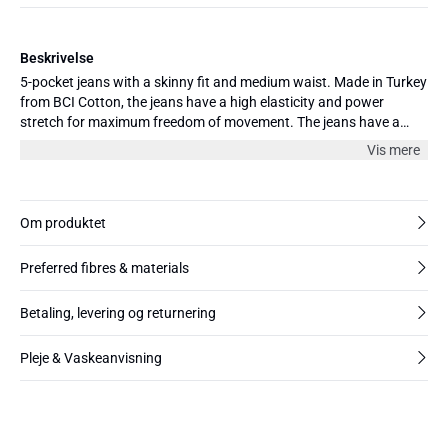
Beskrivelse
5-pocket jeans with a skinny fit and medium waist. Made in Turkey
from BCI Cotton, the jeans have a high elasticity and power
stretch for maximum freedom of movement. The jeans have a
dark blue wash, cropped length 28” and a decorative ankle zip
Vis mere
detail. Our model (1,73 m) is wearing size 28.
Om produktet
Preferred fibres & materials
Betaling, levering og returnering
Pleje & Vaskeanvisning