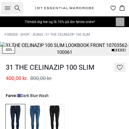
Søg
Kur
Tilmeld dig
her
og få 10% på din første ordre*
FORSIDE
SHOP
JEANS
31 THE CELINAZIP 100 SLIM
-50%
31 THE CELINAZIP 100 SLIM
400,00 kr.
800,00 kr.
Farve:
Dark Blue Wash