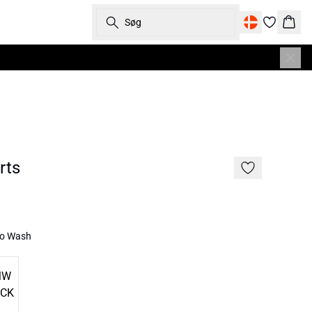
Søg
Kurv
rts
ro Wash