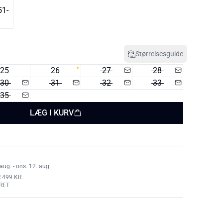
Størrelsesguide
25
26
27
28
30
31
32
33
35
LÆG I KURV
aug. - ons. 12. aug.
 499 KR.
RET