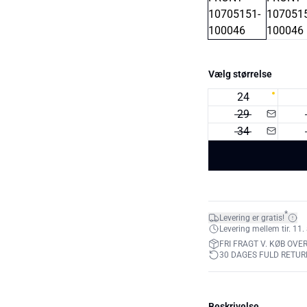
Vælg størrelse
24
29
34
*
Levering er gratis!
Levering mellem tir. 11. 
FRI FRAGT V. KØB OVER
30 DAGES FULD RETUR
Beskrivelse