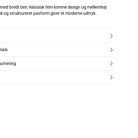
med bredt ben, klassisk fem-lomme design og mellemhøj
ook og struktureret pasform giver et moderne udtryk.
rials
turnering